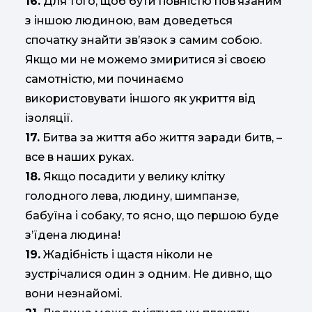
16.
Для того, щоб бути повністю пов’язаним
з іншою людиною, вам доведеться
спочатку знайти зв’язок з самим собою.
Якщо ми не можемо змиритися зі своєю
самотністю, ми починаємо
використовувати іншого як укриття від
ізоляції.
17.
Битва за життя або життя заради битв, –
все в наших руках.
18.
Якщо посадити у велику клітку
голодного лева, людину, шимпанзе,
бабуїна і собаку, то ясно, що першою буде
з’їдена людина!
19.
Жадібність і щастя ніколи не
зустрічалися один з одним. Не дивно, що
вони незнайомі.