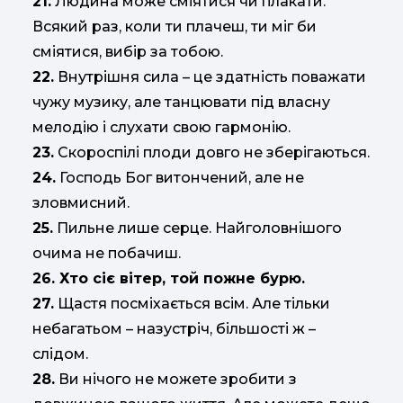
21.
Людина може сміятися чи плакати.
Всякий раз, коли ти плачеш, ти міг би
сміятися, вибір за тобою.
22.
Внутрішня сила – це здатність поважати
чужу музику, але танцювати під власну
мелодію і слухати свою гармонію.
23.
Скороспілі плоди довго не зберігаються.
24.
Господь Бог витончений, але не
зловмисний.
25.
Пильне лише серце. Найголовнішого
очима не побачиш.
26. Хто сіє вітер, той пожне бурю.
27.
Щастя посміхається всім. Але тільки
небагатьом – назустріч, більшості ж –
слідом.
28.
Ви нічого не можете зробити з