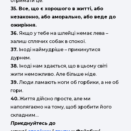
отримати це.
35. Все, що є хорошого в житті, або
незаконно, або аморально, або веде до
ожиріння.
36.
Якщо у тебе на шлейці немає лева –
залиш сплячих собак в спокої.
37.
Іноді наймудріше – прикинутися
дурнем.
38.
Іноді нам здається, що в цьому світі
жити неможливо. Але більше ніде.
39.
Люди ламають ноги об горбики, а не об
гори.
40.
Життя дійсно просте, але ми
наполягаємо на тому, щоб зробити його
складним…
Приєднуйтесь до