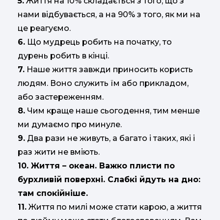
5.
Життя на 10% складається з того, що з
нами відбувається, а на 90% з того, як ми на
це реагуємо.
6.
Що мудрець робить на початку, то
дурень робить в кінці.
7.
Наше життя завжди приносить користь
людям. Воно служить їм або прикладом,
або застереженням.
8.
Чим краще наше сьогодення, тим менше
ми думаємо про минуле.
9.
Два рази не живуть, а багато і таких, які і
раз жити не вміють.
10. Життя – океан. Важко плисти по
бурхливій поверхні. Слабкі йдуть на дно:
там спокійніше.
11.
Життя по милі може стати карою, а життя