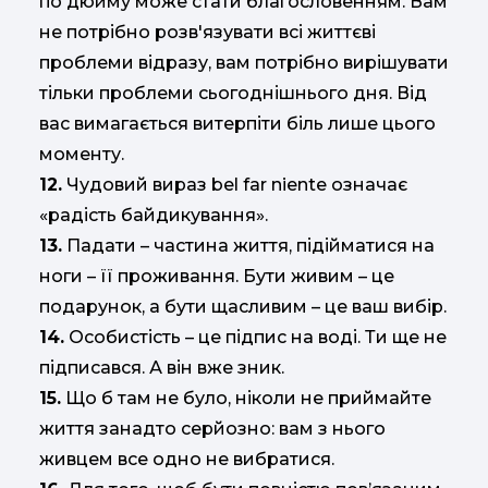
по дюйму може стати благословенням. Вам
не потрібно розв'язувати всі життєві
проблеми відразу, вам потрібно вирішувати
тільки проблеми сьогоднішнього дня. Від
вас вимагається витерпіти біль лише цього
моменту.
12.
Чудовий вираз bel far niente означає
«радість байдикування».
13.
Падати – частина життя, підійматися на
ноги – її проживання. Бути живим – це
подарунок, а бути щасливим – це ваш вибір.
14.
Особистість – це підпис на воді. Ти ще не
підписався. А він вже зник.
15.
Що б там не було, ніколи не приймайте
життя занадто серйозно: вам з нього
живцем все одно не вибратися.