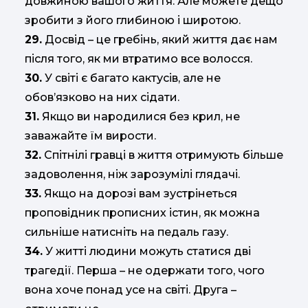
довжиною вашого життя. Але можете дещо
зробити з його глибиною і широтою.
29.
Досвід – це гребінь, який життя дає нам
після того, як ми втратимо все волосся.
30.
У світі є багато кактусів, але не
обов’язково на них сідати.
31.
Якщо ви народилися без крил, не
заважайте їм вирости.
32.
Спітнілі гравці в життя отримують більше
задоволення, ніж зарозумілі глядачі.
33.
Якщо на дорозі вам зустрінеться
проповідник прописних істин, як можна
сильніше натисніть на педаль газу.
34.
У житті людини можуть статися дві
трагедії. Перша – не одержати того, чого
вона хоче понад усе на світі. Друга –