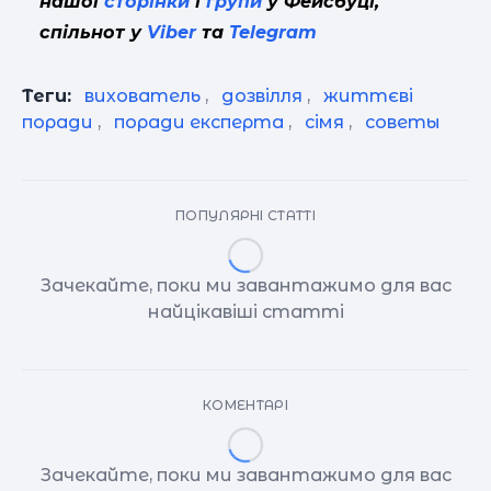
нашої
сторінки
і
групи
у Фейсбуці,
спільнот у
Viber
та
Telegram
Теги:
вихователь
,
дозвілля
,
життєві
поради
,
поради експерта
,
сімя
,
советы
ПОПУЛЯРНІ СТАТТІ
Зачекайте, поки ми завантажимо для вас
найцікавіші статті
КОМЕНТАРІ
Зачекайте, поки ми завантажимо для вас