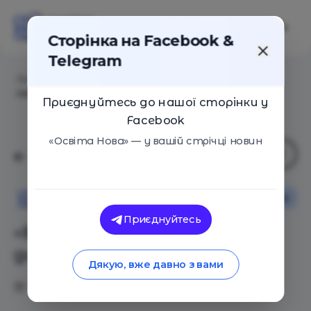
Сторінка на Facebook &
Telegram
Головна
/
Статті
/
«Ворона и кот» – светлая добрая
сказка для взрослых
Приєднуйтесь до нашої сторінки у
Facebook
«Освіта Нова» — у вашій стрічці новин
Сім'я
Освіта Нова
Приєднуйтесь
«Ворона и кот» – светлая
добрая сказка для взрослых
Дякую, вже давно з вами
14.02.2020
7085
0