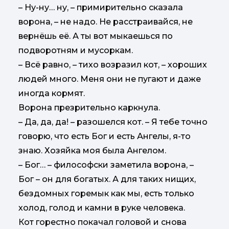
– Ну-ну… ну, – примирительно сказала
ворона, – не надо. Не расстраивайся, не
вернёшь её. А ты вот мыкаешься по
подворотням и мусоркам.
– Всё равно, – тихо возразил кот, – хороших
людей много. Меня они не пугают и даже
иногда кормят.
Ворона презрительно каркнула.
– Да, да, да! – разошелся кот. – Я тебе точно
говорю, что есть Бог и есть Ангелы, я-то
знаю. Хозяйка моя была Ангелом.
– Бог… – философски заметила ворона, –
Бог – он для богатых. А для таких нищих,
бездомных горемык как мы, есть только
холод, голод и камни в руке человека.
Кот горестно покачал головой и снова