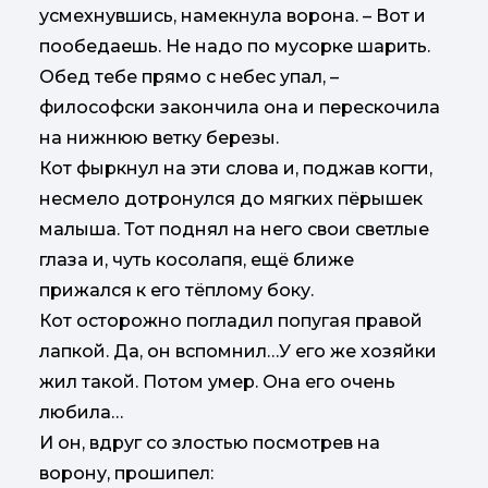
усмехнувшись, намекнула ворона. – Вот и
пообедаешь. Не надо по мусорке шарить.
Обед тебе прямо с небес упал, –
философски закончила она и перескочила
на нижнюю ветку березы.
Кот фыркнул на эти слова и, поджав когти,
несмело дотронулся до мягких пёрышек
малыша. Тот поднял на него свои светлые
глаза и, чуть косолапя, ещё ближе
прижался к его тёплому боку.
Кот осторожно погладил попугая правой
лапкой. Да, он вспомнил…У его же хозяйки
жил такой. Потом умер. Она его очень
любила…
И он, вдруг со злостью посмотрев на
ворону, прошипел: