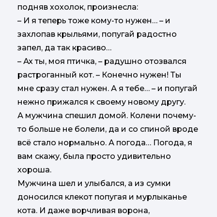
подняв хохолок, произнесла:
– И я теперь тоже кому-то нужен… – и
захлопав крыльями, попугай радостно
запел, да так красиво…
– Ах ты, моя птичка, – радушно отозвался
растроганный кот. – Конечно нужен! Ты
мне сразу стал нужен. А я тебе… – и попугай
нежно прижался к своему новому другу.
А мужчина спешил домой. Колени почему-
то больше не болели, да и со спиной вроде
всё стало нормально. А погода… Погода, я
вам скажу, была просто удивительно
хороша.
Мужчина шел и улыбался, а из сумки
доносился клекот попугая и мурлыканье
кота. И даже ворчливая ворона,