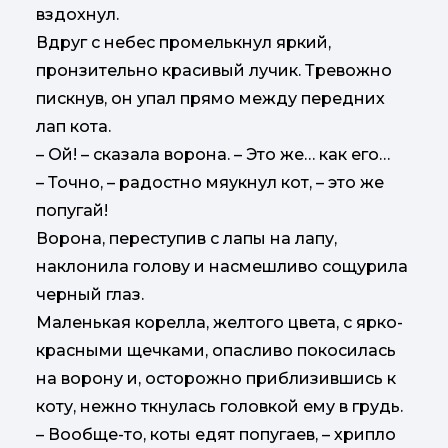
вздохнул.
Вдруг с небес промелькнул яркий,
пронзительно красивый лучик. Тревожно
пискнув, он упал прямо между передних
лап кота.
– Ой! – сказала ворона. – Это же… как его…
– Точно, – радостно мяукнул кот, – это же
попугай!
Ворона, переступив с лапы на лапу,
наклонила голову и насмешливо сощурила
черный глаз.
Маленькая корелла, желтого цвета, с ярко-
красными щечками, опасливо покосилась
на ворону и, осторожно приблизившись к
коту, нежно ткнулась головкой ему в грудь.
– Вообще-то, коты едят попугаев, – хрипло