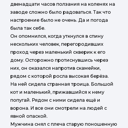
двенадцати часов ползания на коленях на
заводе сложно было радоваться. Так что
настроение было не очень. Да и погода
была так себе.
Он опомнился, когда уткнулся в спину
нескольких человек, перегородивших
проход через маленький скверик к его
дому. Осторожно протиснувшись через
них, он оказался напротив скамейки,
рядом с которой росла высокая берёза.
На ней сидела странная троица. Большой
кот и маленький, прижавшийся к нему
попугай. Рядом с ними сидела ещё и
ворона. И все они смотрели на людей с
явной опаской.
Мужчина снял с плеча старую поношенную