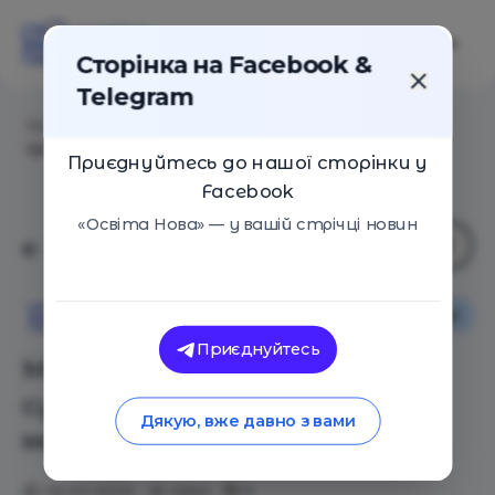
Сторінка на Facebook &
Telegram
Головна
/
Статті
/
Мультипотенциалы: Три
суперспособности людей, меняющих профессии
Приєднуйтесь до нашої сторінки у
Facebook
«Освіта Нова» — у вашій стрічці новин
Як це працює
Освіта Нова
Приєднуйтесь
Мультипотенциалы: Три
суперспособности людей,
Дякую, вже давно з вами
меняющих профессии
06.02.2020
4664
0