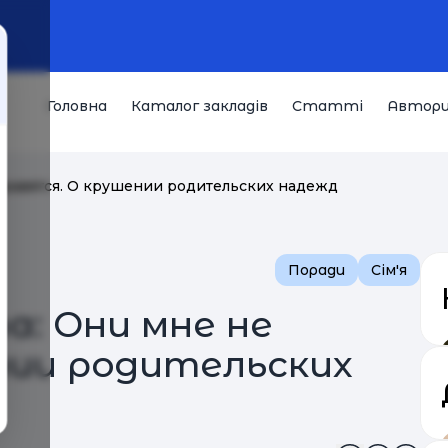
Головна
Каталог закладів
Статті
Автор
нравятся. О крушении родительских надежд
Поради
Сім'я
: Они мне не
нии родительских