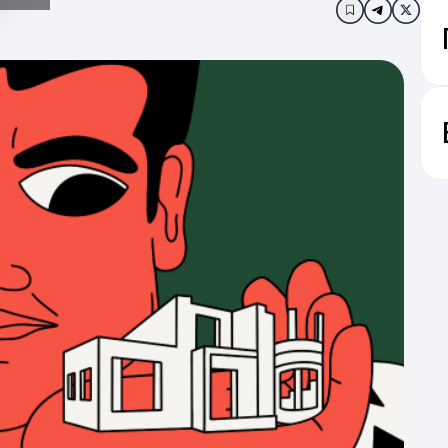
Додати в за
Не 
ніж
Нави
Т
С