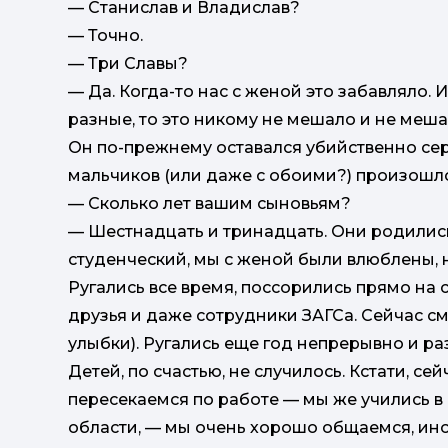
— Станислав и Владислав?
— Точно.
— Три Славы?
— Да. Когда-то нас с женой это забавляло.
разные, то это никому не мешало и не меша
Он по-прежнему оставался убийственно серь
мальчиков (или даже с обоими?) произошло
— Сколько лет вашим сыновьям?
— Шестнадцать и тринадцать. Они родились
студенческий, мы с женой были влюблены, 
Ругались все время, поссорились прямо на
друзья и даже сотрудники ЗАГСа. Сейчас с
улыбки). Ругались еще год непрерывно и ра
Детей, по счастью, не случилось. Кстати, с
пересекаемся по работе — мы же учились в
области, — мы очень хорошо общаемся, ино