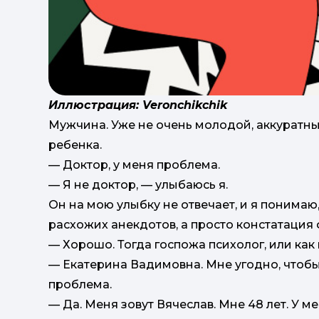
Иллюстрация: Veronchikchik
Мужчина. Уже не очень молодой, аккуратны
ребенка.
— Доктор, у меня проблема.
— Я не доктор, — улыбаюсь я.
Он на мою улыбку не отвечает, и я понимаю,
расхожих анекдотов, а просто констатация 
— Хорошо. Тогда госпожа психолог, или как 
— Екатерина Вадимовна. Мне угодно, чтобы
проблема.
— Да. Меня зовут Вячеслав. Мне 48 лет. У м