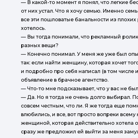
— В какой-то момент я понял, что легкие б
от них устал. Что я хочу семью. Именно семь
все эти пошловатые банальности из плохих
хотелось.
— Вы тогда понимали, что рекламный ролик
разных вещи?
— Конечно понимал. У меня же уже был опыт
так: если найти женщину, которая хочет того
и подробно про себя написал (в том числе 
объявление в брачное агентство.
— Что-то мне подсказывает, что у вас не б
— Да. Но я тогда не очень долго выбирал. П
совсем честным, что ли. Я же тогда еще по
влюбились, и все, вот просто вопреки всему н
женщиной, которая действительно хотела от б
сразу же предложил ей выйти за меня заму