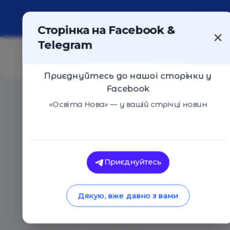
Про портал
Реклама
Контакти
Сторінка на Facebook &
Telegram
Приєднуйтесь до нашої сторінки у
Facebook
Головна
/
Статті
/
Катерина Мурашова: Они мне не 
«Освіта Нова» — у вашій стрічці новин
Освіта Нова
Катерина Мурашова
Приєднуйтесь
нравятся. О круше
Дякую, вже давно з вами
надежд