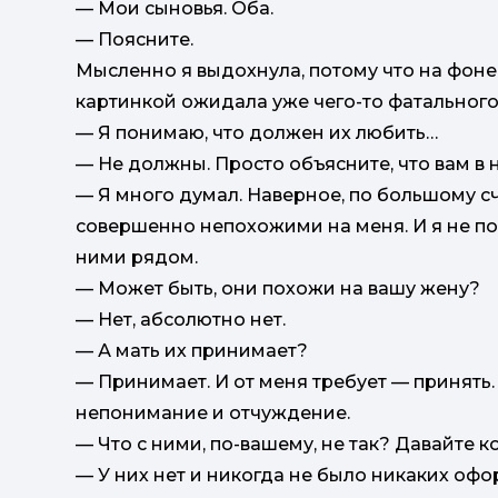
— Мои сыновья. Оба.
— Поясните.
Мысленно я выдохнула, потому что на фоне 
картинкой ожидала уже чего-то фатального
— Я понимаю, что должен их любить…
— Не должны. Просто объясните, что вам в н
— Я много думал. Наверное, по большому сч
совершенно непохожими на меня. И я не пон
ними рядом.
— Может быть, они похожи на вашу жену?
— Нет, абсолютно нет.
— А мать их принимает?
— Принимает. И от меня требует — принять.
непонимание и отчуждение.
— Что с ними, по-вашему, не так? Давайте к
— У них нет и никогда не было никаких офо