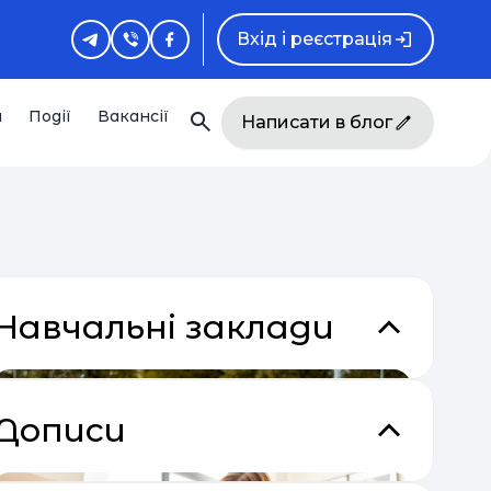
Вхід і реєстрація
и
Події
Вакансії
Написати в блог
Навчальні заклади
Дописи