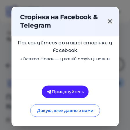
Сторінка на Facebook &
Telegram
Головна
/
Статті
/
Прощай, нормальный мир. Какое
будущее нас ждет?
Приєднуйтесь до нашої сторінки у
Facebook
«Освіта Нова» — у вашій стрічці новин
Іноземний досвід
Освіта Нова
Приєднуйтесь
Прощай, нормальный мир.
Какое будущее нас ждет?
Дякую, вже давно з вами
29.01.2020
2062
0