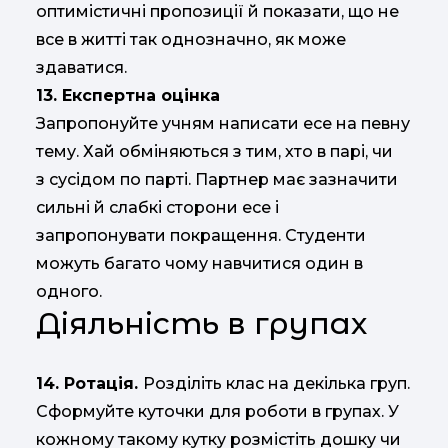
оптимістичні пропозиції й показати, що не
все в житті так однозначно, як може
здаватися.
13. Експертна оцінка
Запропонуйте учням написати есе на певну
тему. Хай обміняються з тим, хто в парі, чи
з сусідом по парті. Партнер має зазначити
сильні й слабкі сторони есе і
запропонувати покращення. Студенти
можуть багато чому навчитися один в
одного.
Діяльність в групах
14. Ротація.
Розділіть клас на декілька груп.
Сформуйте куточки для роботи в групах. У
кожному такому кутку розмістіть дошку чи