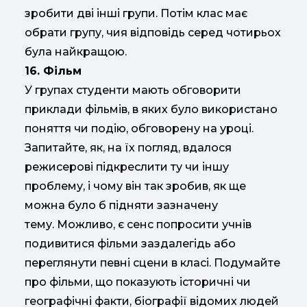
зробити дві інші групи. Потім клас має
обрати групу, чия відповідь серед чотирьох
була найкращою.
16. Фільм
У групах студенти мають обговорити
приклади фільмів, в яких було використано
поняття чи подію, обговорену на уроці.
Запитайте, як, на їх погляд, вдалося
режисерові підкреслити ту чи іншу
проблему, і чому він так зробив, як ще
можна було б підняти зазначену
тему. Можливо, є сенс попросити учнів
подивитися фільми заздалегідь або
переглянути певні сцени в класі. Подумайте
про фільми, що показують історичні чи
географічні факти, біографії відомих людей