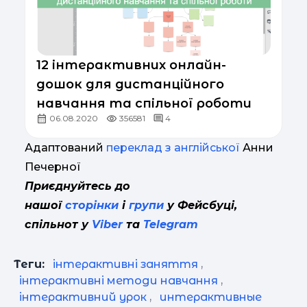
12 інтерактивних онлайн-
дошок для дистанційного
навчання та спільної роботи
06.08.2020
356581
4
Адаптований
переклад з англійської
Анни
Печерної
Приєднуйтесь до
нашої
сторінки
і
групи
у Фейсбуці,
спільнот у
Viber
та
Telegram
Теги:
інтерактивні заняття
,
інтерактивні методи навчання
,
інтерактивний урок
,
интерактивные