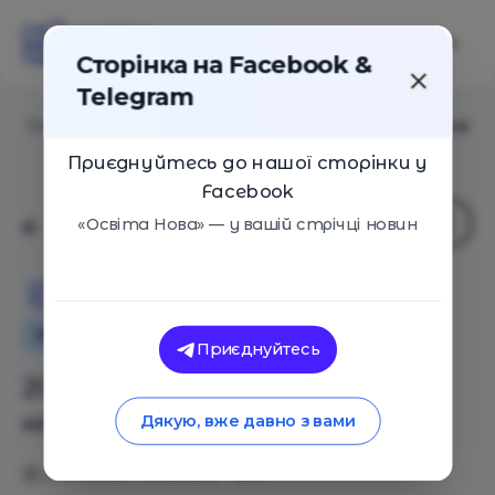
Сторінка на Facebook &
Telegram
Головна
/
Статті
/
20 інтерактивних методів навчання
Приєднуйтесь до нашої сторінки у
Facebook
«Освіта Нова» — у вашій стрічці новин
Освіта Нова
Як це працює
Оглядові статті
Приєднуйтесь
20 інтерактивних методів
навчання
Дякую, вже давно з вами
27.01.2020
234513
5