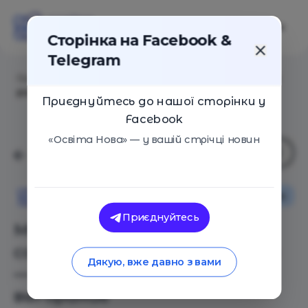
Сторінка на Facebook &
Telegram
Головна
/
Статті
/
Мы сами усложняем собственное
родительство — а потом жалуемся на выгорание
Приєднуйтесь до нашої сторінки у
Facebook
«Освіта Нова» — у вашій стрічці новин
Як це працює
Освіта Нова
Приєднуйтесь
Мы сами усложняем
собственное родительство
Дякую, вже давно з вами
— а потом жалуемся на
выгорание