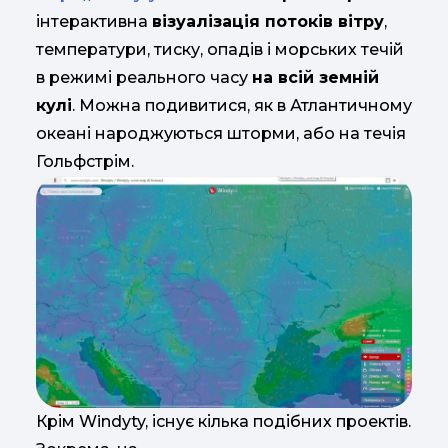
інтерактивна
візуалізація потоків вітру
,
температури, тиску, опадів і морських течій
в режимі реального часу
на всій земній
кулі
. Можна подивитися, як в Атлантичному
океані народжуються шторми, або на течія
Гольфстрім.
Крім Windyty, існує кілька подібних проектів.