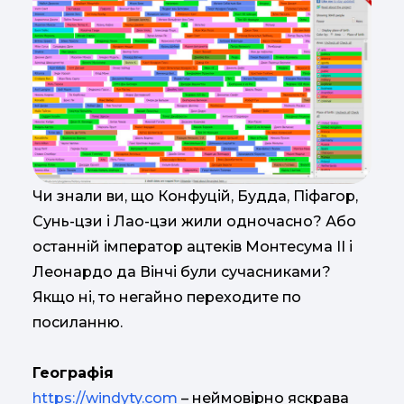
Чи знали ви, що Конфуцій, Будда, Піфагор,
Сунь-цзи і Лао-цзи жили одночасно? Або
останній імператор ацтеків Монтесума II і
Леонардо да Вінчі були сучасниками?
Якщо ні, то негайно переходите по
посиланню.
Географія
https://windyty.com
– неймовірно яскрава