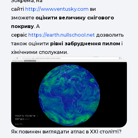
Зокрема, на
сайті
http://www.ventusky.com
ви
зможете
оцінити величину снігового
покриву
. А
сервіс
https://earth.nullschool.net
дозволить
також оцінити
рівні забруднення
пилом
і
хімічними сполуками.
Як повинен виглядати атлас в XXI столітті?