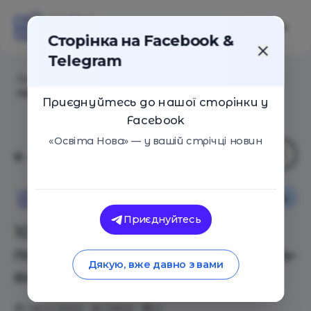
Сторінка на Facebook &
Telegram
Головна
/
Статті
/
10 сайтів для школярів, які
пояснюють уроки краще будь-якого вчителя
Приєднуйтесь до нашої сторінки у
Facebook
«Освіта Нова» — у вашій стрічці новин
Навчальні матеріали
Освіта Нова
Приєднуйтесь
10 сайтів для школярів, які
пояснюють уроки краще будь-
Дякую, вже давно з вами
якого вчителя
08.01.2020
12832
0