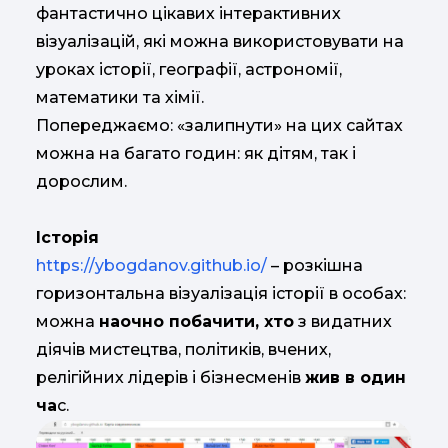
фантастично цікавих інтерактивних
візуалізацій, які можна використовувати на
уроках історії, географії, астрономії,
математики та хімії.
Попереджаємо: «залипнути» на цих сайтах
можна на багато годин: як дітям, так і
дорослим.
Історія
https://ybogdanov.github.io/
– розкішна
горизонтальна візуалізація історії в особах:
можна
наочно побачити, хто
з видатних
діячів мистецтва, політиків, вчених,
релігійних лідерів і бізнесменів
жив в один
ча
с.