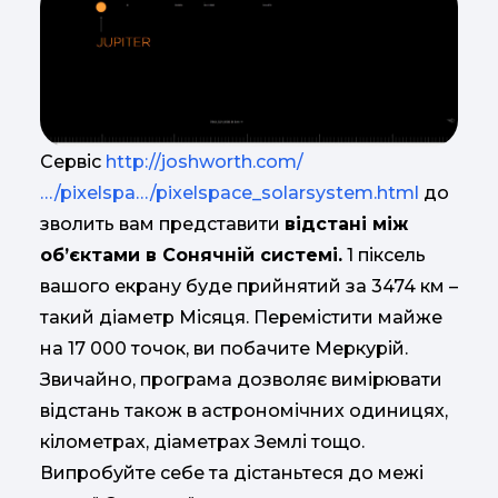
Сервіс
http://joshworth.com/
…/pixelspa…/pixelspace_solarsystem.html
до
зволить вам представити
відстані між
об’єктами в Сонячній системі.
1 піксель
вашого екрану буде прийнятий за 3474 км –
такий діаметр Місяця. Перемістити майже
на 17 000 точок, ви побачите Меркурій.
Звичайно, програма дозволяє вимірювати
відстань також в астрономічних одиницях,
кілометрах, діаметрах Землі тощо.
Випробуйте себе та дістаньтеся до межі