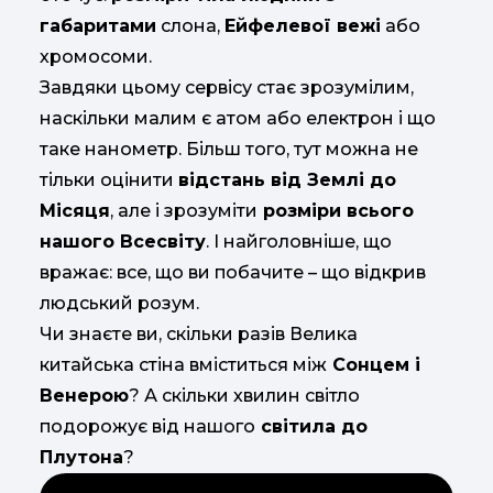
габаритами
слона,
Ейфелевої вежі
або
хромосоми.
Завдяки цьому сервісу стає зрозумілим,
наскільки малим є атом або електрон і що
таке нанометр. Більш того, тут можна не
тільки оцінити
відстань від Землі до
Місяця
, але і зрозуміти
розміри всього
нашого Всесвіту
. І найголовніше, що
вражає: все, що ви побачите – що відкрив
людський розум.
Чи знаєте ви, скільки разів Велика
китайська стіна вміститься між
Сонцем і
Венерою
? А скільки хвилин світло
подорожує від нашого
світила до
Плутона
?