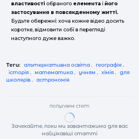
властивості
обраного
елемента
і
його
застосування в повсякденному житті.
Будьте обережні: хоча кожне відео досить
коротке, відмовити собі в перегляді
наступного дуже важко.
Теги:
альтернативна освіта
,
географія
,
історія
,
математика
,
учням
,
хімія
,
для
школярів
,
астрономія
ПОПУЛЯРНІ СТАТТІ
Зачекайте, поки ми завантажимо для вас
найцікавіші статті