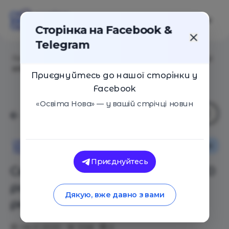
Сторінка на Facebook &
Telegram
Головна
/
Статті
/
Сертифікація вчителів у 2020 році:
оприлюднено дати реєстрації
Приєднуйтесь до нашої сторінки у
Facebook
«Освіта Нова» — у вашій стрічці новин
Основи
Освіта в Україні
Освіта Нова
Приєднуйтесь
Сертифікація вчителів у 2020
році: оприлюднено дати
Дякую, вже давно з вами
реєстрації
08.01.2020
3158
0