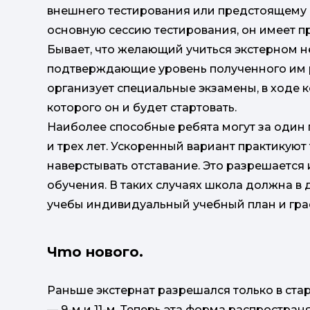
внешнего тестирования или предстоящему пе
основную сессию тестирования, он имеет п
Бывает, что желающий учиться экстерном н
подтверждающие уровень полученного им р
организует специальные экзамены, в ходе к
которого он и будет стартовать.
Наиболее способные ребята могут за один г
и трех лет. Ускоренный вариант практикуют 
наверстывать отставание. Это разрешается 
обучения. В таких случаях школа должна в
учебы индивидуальный учебный план и гра
Что нового.
Раньше экстернат разрешался только в ста
— 9-м и 11-м. Теперь эта форма распространя