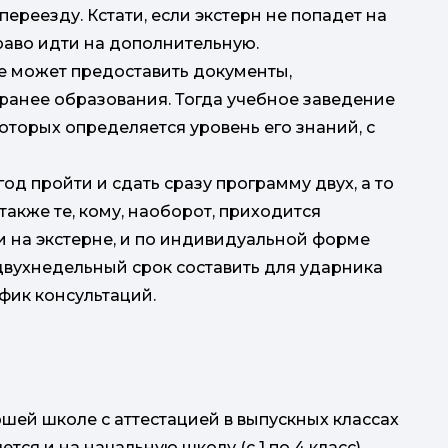
реезду. Кстати, если экстерн не попадет на
раво идти на дополнительную.
е может предоставить документы,
анее образования. Тогда учебное заведение
оторых определяется уровень его знаний, с
од пройти и сдать сразу программу двух, а то
также те, кому, наоборот, приходится
и на экстерне, и по индивидуальной форме
 двухнедельный срок составить для ударника
фик консультаций.
ршей школе с аттестацией в выпускных классах
ется и на начальную школу (с 1 по 4 класс).