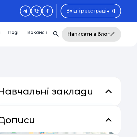
Вхід і реєстрація
и
Події
Вакансії
Написати в блог
Навчальні заклади
Дописи
кладки