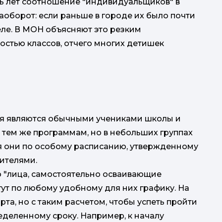
ть лет соотношение "индивидуальщиков" в
аоборот: если раньше в городе их было почти
еле. В МОН объясняют это резким
стью классов, отчего многих детишек
я являются обычными учениками школы и
 тем же программам, но в небольших группах
тся они по особому расписанию, утвержденному
ителями.
то "лица, самостоятельно осваивающие
гут по любому удобному для них графику. На
арта, но с таким расчетом, чтобы успеть пройти
еделенному сроку. Например, к началу