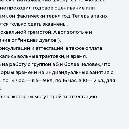
 не проходил годовое оценивание или
м), он фактически терял год. Теперь в таких
ется только сдать экзамены.
похвальной грамотой. А вот золотые и
чие от "индивидуалов").
нсультаций и аттестаций, а также оплате
ались вольные трактовки, и время,
а работу с группой в 5 и более человек, что
ы нормы времени на индивидуальные занятия с
о 14 час. — в 5—9 кл., по 16 час. в 10—12 кл., для
.
убеж экстерны могут пройти аттестацию