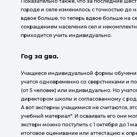
Показательно также, что за последние шес
городе и селе изменилось с точностью до н
вдвое больше, то теперь вдвое больше на с
сокращением населения сел и некомплектно
приходится учить индивидуально.
Год за два.
Учащиеся индивидуальной формы обучени
учатся одновременно со сверстниками и по
(от 5 человек) или индивидуально. Но уча
директором школы и согласованному с род
А вот экстерны учащимися не считаются, э
учебный материал". И осваивать его они мо
экстерн можно поступить с 1 октября до 1 м
итоговое оценивание или аттестацию к опр