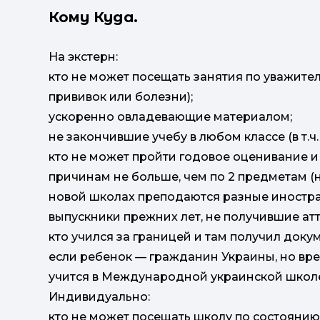
Кому Куда.
На экстерн:
кто не может посещать занятия по уважитель
прививок или болезни);
ускоренно овладевающие материалом;
не закончившие учебу в любом классе (в т.ч.
кто не может пройти годовое оценивание и
причинам не больше, чем по 2 предметам (н
новой школах преподаются разные иностра
выпускники прежних лет, не получившие атт
кто учился за границей и там получил доку
если ребенок — гражданин Украины, но вре
учится в Международной украинской школ
Индивидуально:
кто не может посещать школу по состоянию