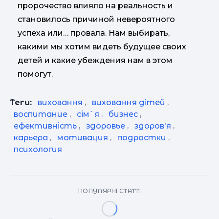
пророчество влияло на реальность и
становилось причиной невероятного
успеха или… провала. Нам выбирать,
какими мы хотим видеть будущее своих
детей и какие убеждения нам в этом
помогут.
Теги:
виховання
,
виховання дітей
,
воспитание
,
сім`я
,
бизнес
,
ефективність
,
здоровье
,
здоров'я
,
карьера
,
мотивация
,
подростки
,
психология
ПОПУЛЯРНІ СТАТТІ