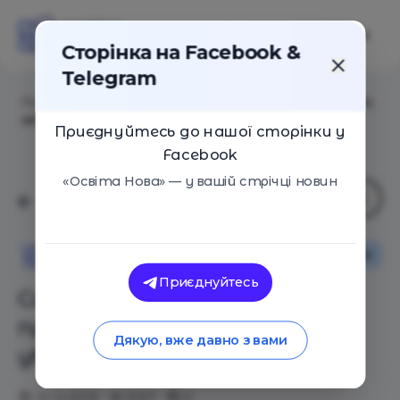
Сторінка на Facebook &
Telegram
Головна
/
Статті
/
Самоисполняющееся пророчество,
или Сила убеждений в жизни ребенка
Приєднуйтесь до нашої сторінки у
Facebook
«Освіта Нова» — у вашій стрічці новин
Як це працює
Сім'я
Освіта Нова
Приєднуйтесь
Самоисполняющееся
пророчество, или Сила
Дякую, вже давно з вами
убеждений в жизни ребенка
31.12.2019
6167
0