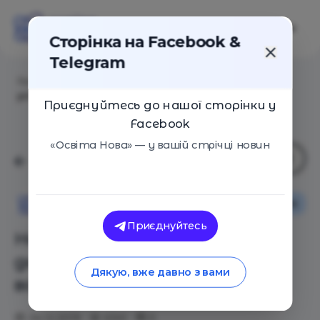
Сторінка на Facebook &
Telegram
Головна
/
Статті
/
Не пытайтесь вырастить детей
успешными. Лучше воспитайте их добрыми
Приєднуйтесь до нашої сторінки у
Facebook
«Освіта Нова» — у вашій стрічці новин
Сім'я
Освіта Нова
Приєднуйтесь
Не пытайтесь вырастить
детей успешными. Лучше
Дякую, вже давно з вами
воспитайте их добрыми
24.12.2019
4341
0