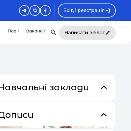
Вхід і реєстрація
и
Події
Вакансії
Написати в блог
Навчальні заклади
Дописи
кладки