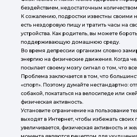
бездействием, недостаточным количеством
К сожалению, подростки известны своими 
есть нездоровую пищу и тратить часы на с
устройства. Как родитель, вы можете борот
поддерживающую домашнюю среду.
Во время депрессии организм словно замир
энергию на физические движения. Когда чел
посылает своему мозгу сигнал о том, что вс
Проблема заключается в том, что большинс
«спорт». Поэтому думайте нестандартно: отп
собакой, покататься на велосипеде или скей
физическая активность.
Установите ограничение на пользование т
выходят в Интернет, чтобы избежать своих 
увеличивается, физическая активность и же
момента являются рецептом для ухудшения