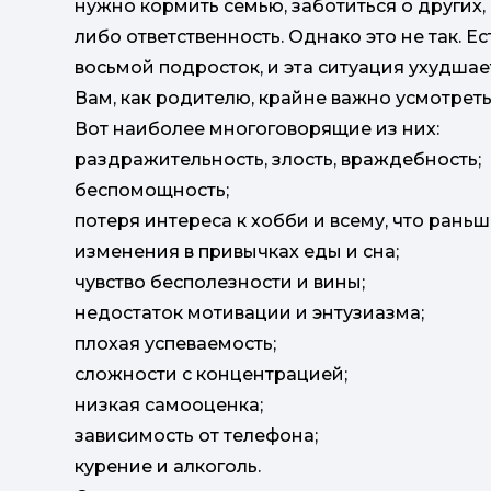
нужно кормить семью, заботиться о других,
либо ответственность. Однако это не так. Е
восьмой подросток, и эта ситуация ухудшае
Вам, как родителю, крайне важно усмотрет
Вот наиболее многоговорящие из них:
раздражительность, злость, враждебность;
беспомощность;
потеря интереса к хобби и всему, что рань
изменения в привычках еды и сна;
чувство бесполезности и вины;
недостаток мотивации и энтузиазма;
плохая успеваемость;
сложности с концентрацией;
низкая самооценка;
зависимость от телефона;
курение и алкоголь.