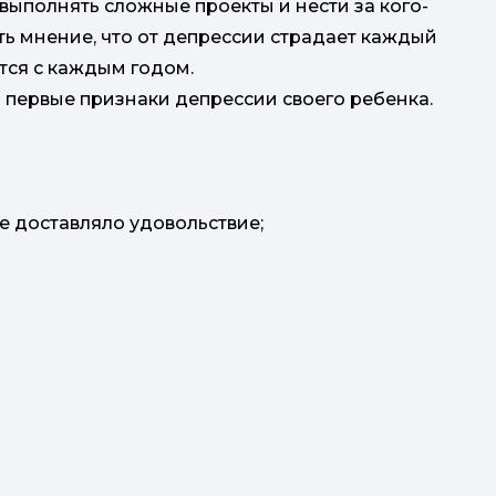
 выполнять сложные проекты и нести за кого-
сть мнение, что от депрессии страдает каждый
тся с каждым годом.
ь первые признаки депрессии своего ребенка.
ціка
ше доставляло удовольствие;
за
ек