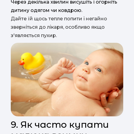
Через декілька хвилин висушіть і огорніть
дитину одягом чи ковдрою.
Дайте їй щось тепле попити і негайно
зверніться до лікаря, особливо якщо
з'являється пухир.
9. Як часто купати