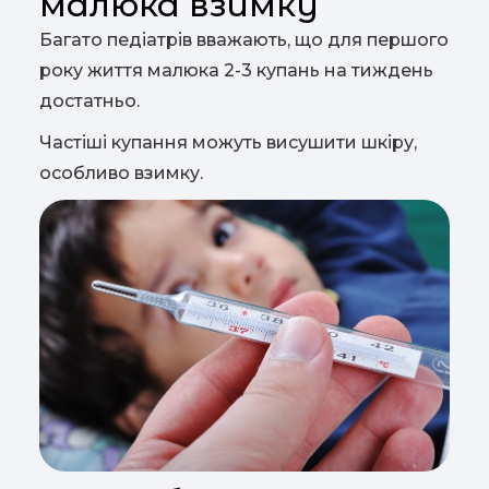
малюка взимку
Багато педіатрів вважають, що для першого
року життя малюка 2-3 купань на тиждень
достатньо.
Частіші купання можуть висушити шкіру,
особливо взимку.