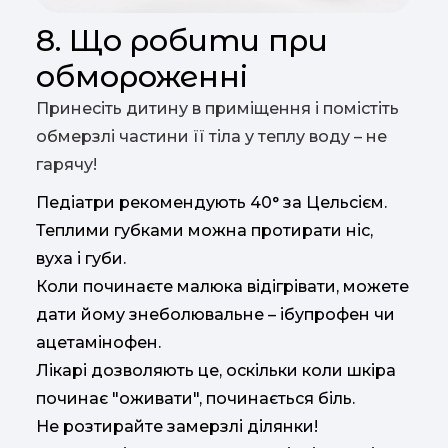
8. Що робити при
обмороженні
Принесіть дитину в приміщення і помістіть
обмерзлі частини її тіла у теплу воду – не
гарячу!
Педіатри рекомендують 40° за Цельсієм.
Теплими губками можна протирати ніс,
вуха і губи.
Коли починаєте малюка відігрівати, можете
дати йому знеболювальне – ібупрофен чи
ацетамінофен.
Лікарі дозволяють це, оскільки коли шкіра
починає "оживати", починається біль.
Не розтирайте замерзлі ділянки!