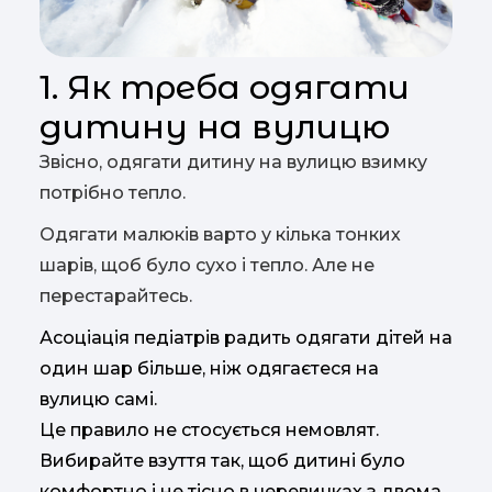
1. Як треба одягати
дитину на вулицю
Звісно, одягати дитину на вулицю взимку
потрібно тепло.
Одягати малюків варто у кілька тонких
шарів, щоб було сухо і тепло. Але не
перестарайтесь.
Асоціація педіатрів радить одягати дітей на
один шар більше, ніж одягаєтеся на
вулицю самі.
Це правило не стосується немовлят.
Вибирайте взуття так, щоб дитині було
комфортно і не тісно в черевичках з двома