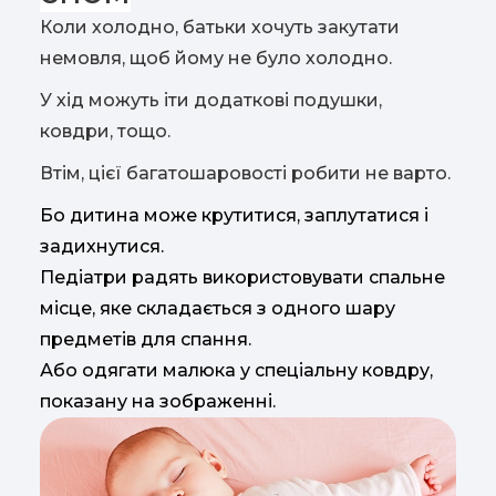
Коли холодно, батьки хочуть закутати
немовля, щоб йому не було холодно.
У хід можуть іти додаткові подушки,
ковдри, тощо.
Втім, цієї багатошаровості робити не варто.
Бо дитина може крутитися, заплутатися і
задихнутися.
Педіатри радять використовувати спальне
місце, яке складається з одного шару
предметів для спання.
Або одягати малюка у спеціальну ковдру,
показану на зображенні.