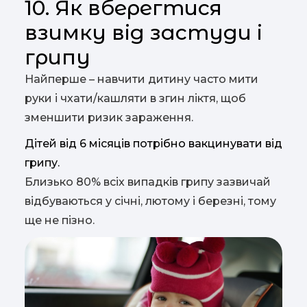
10. Як вберегтися
взимку від застуди і
грипу
Найперше – навчити дитину часто мити
руки і чхати/кашляти в згин ліктя, щоб
зменшити ризик зараження.
Дітей від 6 місяців потрібно вакцинувати від
грипу.
Близько 80% всіх випадків грипу зазвичай
відбуваються у січні, лютому і березні, тому
ще не пізно.