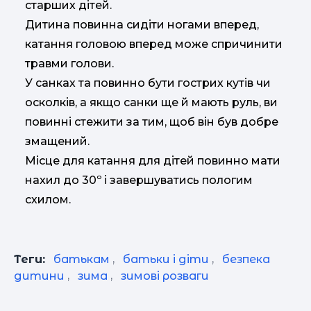
старших дітей.
Дитина повинна сидіти ногами вперед,
катання головою вперед може спричинити
травми голови.
У санках та повинно бути гострих кутів чи
осколків, а якщо санки ще й мають руль, ви
повинні стежити за тим, щоб він був добре
змащений.
Місце для катання для дітей повинно мати
нахил до 30º і завершуватись пологим
схилом.
Теги:
батькам
,
батьки і діти
,
безпека
дитини
,
зима
,
зимові розваги