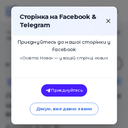
Сторінка на Facebook &
Telegram
Головна
/
Статті
/
Липучки замість шнурівок та ще 12
порад з безпеки дітей взимку
Приєднуйтесь до нашої сторінки у
Facebook
«Освіта Нова» — у вашій стрічці новин
Поради
Сім'я
Освіта Нова
Приєднуйтесь
Липучки замість шнурівок та
ще 12 порад з безпеки дітей
Дякую, вже давно з вами
взимку
10.12.2019
7357
1