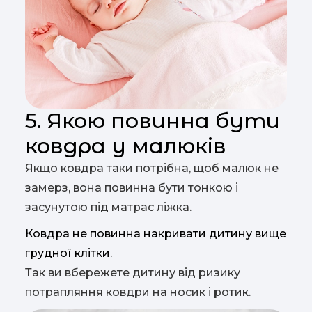
5. Якою повинна бути
ковдра у малюків
Якщо ковдра таки потрібна, щоб малюк не
замерз, вона повинна бути тонкою і
засунутою під матрас ліжка.
Ковдра не повинна накривати дитину вище
грудної клітки.
Так ви вбережете дитину від ризику
потрапляння ковдри на носик і ротик.