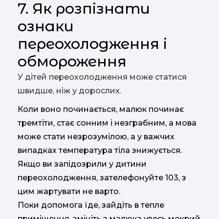
7. Як розпізнати
ознаки
переохолодження і
обмороження
У дітей переохолодження може статися
швидше, ніж у дорослих.
Коли воно починається, малюк починає
тремтіти, стає сонним і незграбним, а мова
може стати незрозумілою, а у важчих
випадках температура тіла знижується.
Якщо ви запідозрили у дитини
переохолодження, зателефонуйте 103, з
цим жартувати не варто.
Поки допомога їде, зайдіть в тепле
приміщення, змініть з малюка увесь мокрий