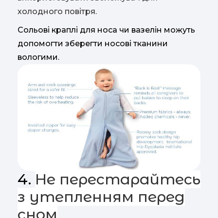
холодного повітря.
Сольові краплі для носа чи вазелін можуть
допомогти зберегти носові тканини
вологими.
4.
Не перестарайтесь
з утепленням перед
сном