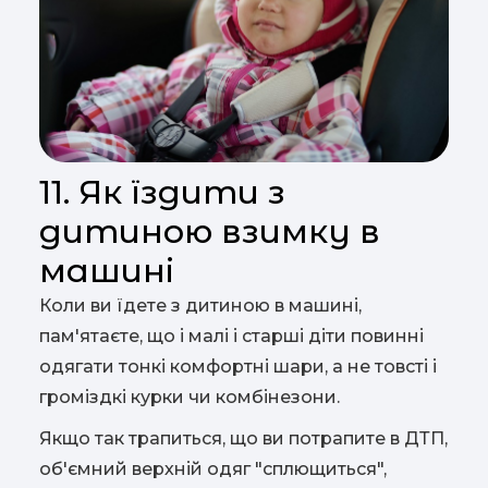
11. Як їздити з
дитиною взимку в
машині
Коли ви їдете з дитиною в машині,
пам'ятаєте, що і малі і старші діти повинні
одягати тонкі комфортні шари, а не товсті і
громіздкі курки чи комбінезони.
Якщо так трапиться, що ви потрапите в ДТП,
об'ємний верхній одяг "сплющиться",