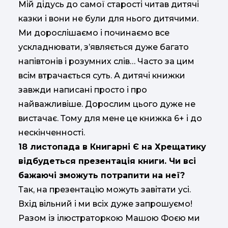
Мій дідусь до самої старості читав дитячі
казки і вони не були для нього дитячими.
Ми дорослішаємо і починаємо все
ускладнювати, з’являється дуже багато
напівтонів і розумних слів… Часто за цим
всім втрачається суть. А дитячі книжки
завжди написані просто і про
найважливіше. Дорослим цього дуже не
вистачає. Тому для мене це книжка 6+ і до
нескінченності.
18 листопада в Книгарні Є на Хрещатику
відбудеться презентація книги. Чи всі
бажаючі зможуть потрапити на неї?
Так, на презентацію можуть завітати усі.
Вхід вільний і ми всіх дуже запрошуємо!
Разом із ілюстраторкою Машою Фоєю ми