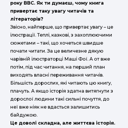
року ВВС. Як ти думаєш, чому книга
привертає таку увагу читачів та
літераторів?
Звісно, найперше, що привертає увагу – це
ілюстрації. Теплі, казкові, з захоплюючими
сюжетами – такі, що хочеться швидше
почати читати. За це величезне дякую
чарівній ілюстраторці Маші Фої. А от вже
потім, під час читання, на перший план
виходять власні переживання читачів.
Більшість дорослих, які читають цю книгу,
плачуть. А якщо історія здатна витягнути з
дорослої людини такі сильні почуття, до
неї вже ніяк не вдасться залишитись
байдужою.
Це доволі складна, але життєва історія.