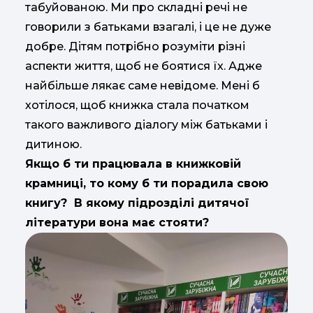
табуйованою. Ми про складні речі не
говорили з батьками взагалі, і це не дуже
добре. Дітям потрібно розуміти різні
аспекти життя, щоб не боятися їх. Адже
найбільше лякає саме невідоме. Мені б
хотілося, щоб книжка стала початком
такого важливого діалогу між батьками і
дитиною.
Якщо б ти працювала в книжковій
крамниці, то кому б ти порадила свою
книгу? В якому підрозділі дитячої
літератури вона має стояти?