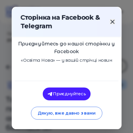
Сторінка на Facebook &
Telegram
Головна
/
Статті
/
Таня Поставна: «Дітям потрібно
розуміти різні аспекти життя, щоб не боятися їх»
Приєднуйтесь до нашої сторінки у
Facebook
«Освіта Нова» — у вашій стрічці новин
Інтерв'ю
Освіта Нова
Приєднуйтесь
Таня Поставна: «Дітям
потрібно розуміти різні
Дякую, вже давно з вами
аспекти життя, щоб не
боятися їх»