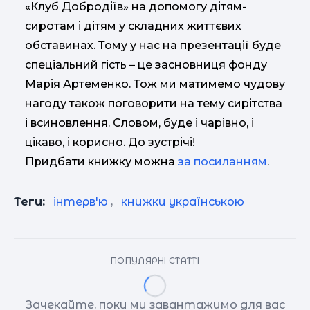
«Клуб Добродіїв» на допомогу дітям-
сиротам і дітям у складних життєвих
обставинах. Тому у нас на презентації буде
спеціальний гість – це засновниця фонду
Марія Артеменко. Тож ми матимемо чудову
нагоду також поговорити на тему сирітства
і всиновлення. Словом, буде і чарівно, і
цікаво, і корисно. До зустрічі!
Придбати книжку можна
за посиланням
.
Теги:
інтерв'ю
,
книжки українською
ПОПУЛЯРНІ СТАТТІ
Зачекайте, поки ми завантажимо для вас