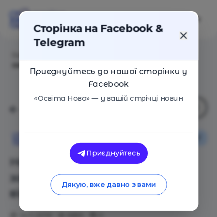
Сторінка на Facebook &
Telegram
Головна
/
Статті
/
Найдивніші помилки в ЗНО:
завдання без правильної відповіді
Приєднуйтесь до нашої сторінки у
Facebook
«Освіта Нова» — у вашій стрічці новин
ЗНО/НМТ
Освіта Нова
Приєднуйтесь
Найдивніші помилки в ЗНО:
завдання без правильної
Дякую, вже давно з вами
відповіді
14.11.2019
6855
0