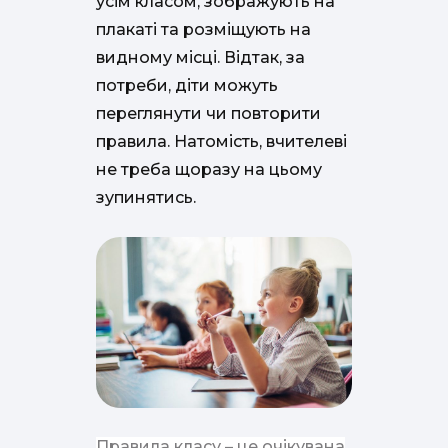
усім класом, зображують на
плакаті та розміщують на
видному місці. Відтак, за
потреби, діти можуть
переглянути чи повторити
правила. Натомість, вчителеві
не треба щоразу на цьому
зупинятись.
Правила класу – це очікувана