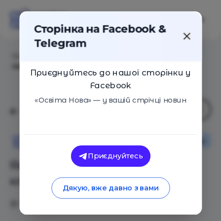
Сторінка на Facebook &
Telegram
Головна
/
Статті
/
Як організувати роботу в класі. 5
лайфхаків
Приєднуйтесь до нашої сторінки у
Facebook
«Освіта Нова» — у вашій стрічці новин
Поради
Освіта Нова
Приєднуйтесь
Як організувати роботу в
класі. 5 лайфхаків
Дякую, вже давно з вами
11.11.2019
4403
0