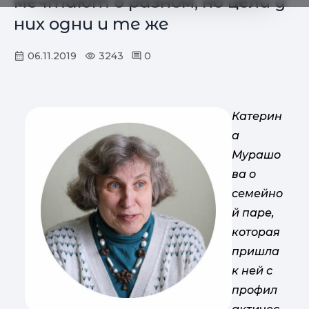
мечтают о разном, но цели у
них одни и те же
06.11.2019
3243
0
Катерин
а
Мурашо
ва о
семейно
й паре,
которая
пришла
к ней с
профил