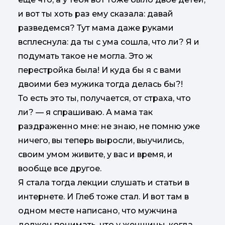
и вот ты хоть раз ему сказала: давай
разведемся? Тут мама даже руками
всплеснула: да ты с ума сошла, что ли? Я и
подумать такое не могла. Это ж
перестройка была! И куда бы я с вами
двоими без мужика тогда делась бы?!
То есть это ты, получается, от страха, что
ли? — я спрашиваю. А мама так
раздраженно мне: не знаю, не помню уже
ничего, вы теперь выросли, выучились,
своим умом живите, у вас и время, и
вообще все другое.
Я стала тогда лекции слушать и статьи в
интернете. И Глеб тоже стал. И вот там в
одном месте написано, что мужчина
должен понимать, что у женщины, когда