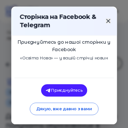
Сторінка на Facebook &
Telegram
Головна
/
Статті
/
Достало: Почему (не) стоит
получать образование в украинских вузах
Приєднуйтесь до нашої сторінки у
Facebook
«Освіта Нова» — у вашій стрічці новин
Освіта Нова
Приєднуйтесь
Особистий досвід
Як це працює
Освіта в Україні
Дякую, вже давно з вами
Достало: Почему (не) стоит
получать образование в