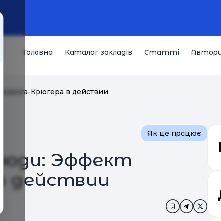
Головна
Каталог закладів
Статті
Автор
ннинга-Крюгера в действии
Як це працює
юди: Эффект
в действии
Додати в за