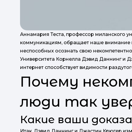
Аннамария Теста, профессор миланского ун
коммуникациям, обращает наше внимание 
неспособных осознать свою некомпетентно
Университета Корнелла Дэвид Даннинг и Джа
интернет способствует видимости раздутог
Почему неко
люди так увер
Какие ваши доказ
Итак, Дэвид Даннинг и Джастин Крюгер из