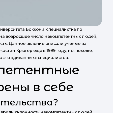
иверситета Боккони, специалистка по
на возросшее число некомпетентных людей,
сть. Данное явление описали ученые из
стин Крюгер еще в 1999 году, но, похоже,
о эго «диванных» специалистов.
мпетентные
ены в себе
ательства?
мерили склонность некомпетентных людей