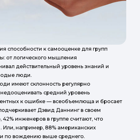
ия способности к самооценке для групп
ы: от логического мышления
нивал действительный уровень знаний и
лодые люди.
юди имеют склонность регулярно
 недооценивать средний уровень
тентных к ошибке — всеобъемлюща и бросает
подчеркивает Дэвид Даннинг в своем
 42% инженеров в группе считают, что
ы. Или, например, 88% американских
ти по вождению выше среднего.