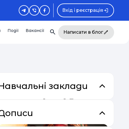
Вхід і реєстрація
и
Події
Вакансії
Написати в блог
Навчальні заклади
Дописи
кладки