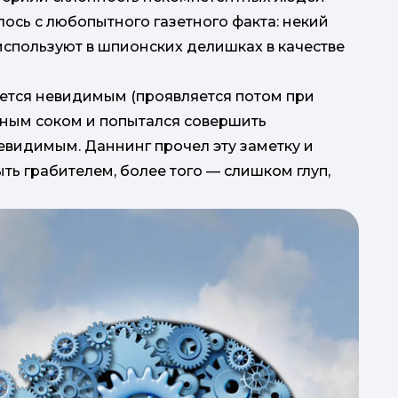
ось с любопытного газетного факта: некий
используют в шпионских делишках в качестве
лается невидимым (проявляется потом при
ным соком и попытался совершить
невидимым. Даннинг прочел эту заметку и
ыть грабителем, более того — слишком глуп,