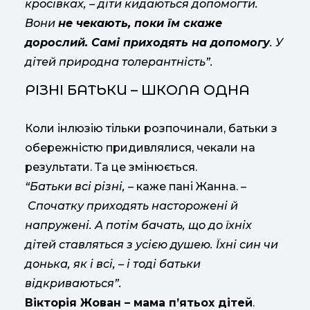
кросівках, – діти кидаються допомогти.
Вони
не чекають, поки їм скаже
дорослий. Самі приходять на допомогу
. У
дітей природна толерантність”.
РІЗНІ БАТЬКИ – ШКОЛА ОДНА
Коли інлюзію тільки розпочинали, батьки з
обережністю придивлялися, чекали на
результати. Та це змінюється.
“Батьки всі різні,
– каже пані Жанна. –
Спочатку приходять насторожені й
напружені. А потім бачать, що до їхніх
дітей ставляться з усією душею. Їхні син чи
донька, як і всі, – і тоді батьки
відкриваються”.
Вікторія Жован – мама п’ятьох дітей
.