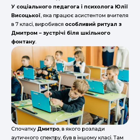
У соціального педагога і психолога Юлії
Висоцької
, яка працює асистентом вчителя
в 7 класі, виробився
особливий ритуал з
Дмитром – зустрічі біля шкільного
фонтану
.
Спочатку
Дмитро
, в якого розлади
аутичного спектру, був в іншому класі. Там