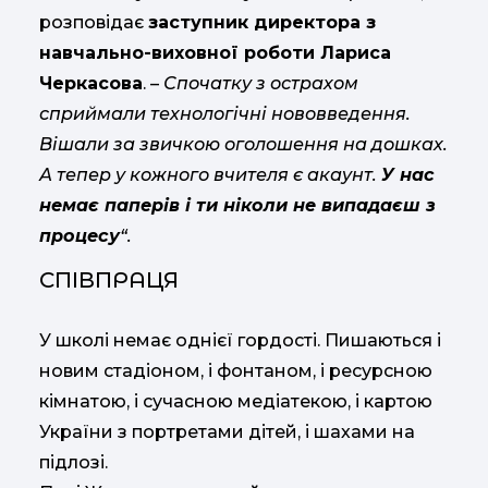
розповідає
заступник директора з
навчально-виховної роботи Лариса
Черкасова
. –
Спочатку з острахом
сприймали технологічні нововведення.
Вішали за звичкою оголошення на дошках.
А тепер у кожного вчителя є акаунт.
У нас
немає паперів і ти ніколи не випадаєш з
процесу
“.
СПІВПРАЦЯ
У школі немає однієї гордості. Пишаються і
новим стадіоном, і фонтаном, і ресурсною
кімнатою, і сучасною медіатекою, і картою
України з портретами дітей, і шахами на
підлозі.