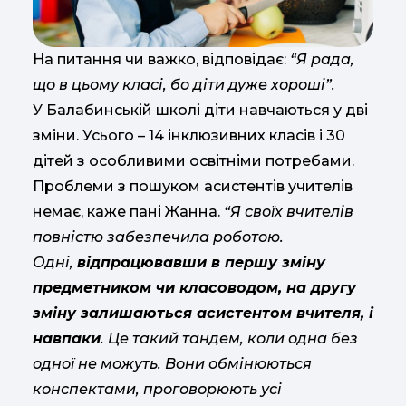
На питання чи важко, відповідає:
“Я рада,
що в цьому класі, бо діти дуже хороші”.
У Балабинській школі діти навчаються у дві
зміни. Усього – 14 інклюзивних класів і 30
дітей з особливими освітніми потребами.
Проблеми з пошуком асистентів учителів
немає, каже пані Жанна.
“Я своїх вчителів
повністю забезпечила роботою.
Одні,
відпрацювавши в першу зміну
предметником чи класоводом, на другу
зміну залишаються асистентом вчителя, і
навпаки
. Це такий тандем, коли одна без
одної не можуть. Вони обмінюються
конспектами, проговорюють усі