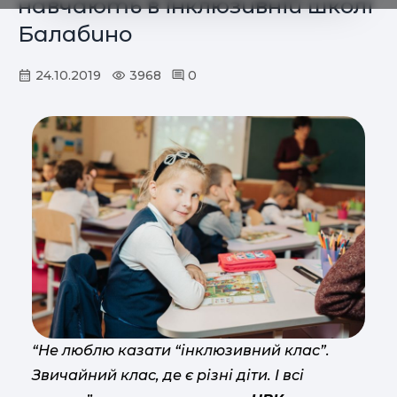
навчають в інклюзивній школі
Балабино
24.10.2019
3968
0
“Не люблю казати “інклюзивний клас”.
Звичайний клас, де є різні діти. І всі