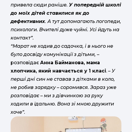
привела сюди раніше.
У попередній школі
до моїх дітей ставилися як до
дефективних
. А тут допомагають логопеди,
психологи. Вчителі дуже чуйні. Усі йдуть на
контакт”.
“Марат не ходив до садочка, і в нього не
було досвіду комунікації з дітьми,
–
розповідає
Анна Байманова, мама
хлопчика, який навчається у 1 класі
. –
У
перші дні син не ставав з дітками в коло,
не робив зарядку – соромився. Зараз уже
розповідає – ми з дівчинкою за руку
ходили в їдальню. Вона зі мною дружити
хоче”.