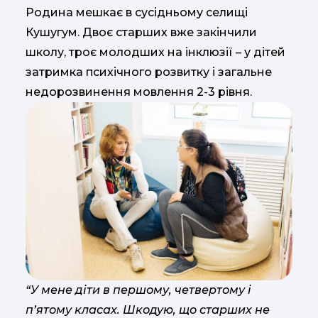
Родина мешкає в сусідньому селищі
Кушугум. Двоє старших вже закінчили
школу, троє молодших на інклюзії – у дітей
затримка психічного розвитку і загальне
недорозвинення мовлення 2-3 рівня.
“У мене діти в першому, четвертому і
п’ятому класах. Шкодую, що старших не