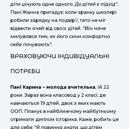
діти цінують одне одного. До дітей є підхід”.
Пані Жанна пригадує: коли зранку школярі
робили зарядку на подвір’ї, тато не міг
відвести очей від своїх дітей.
“Він наче
милувався тим, як його сини комфортно
себе почувають”.
ВРАХОВУЮЧИ ІНДИВІДУАЛЬНІ
ПОТРЕБИ
Пані Карина – молода вчителька
, їй 22
роки. Зараз вона класовод у 2 класі, де
навчаються 19 дітей, двоє з яких мають
ООП. Планує в найближчому майбутньому
отримати диплом історика. Каже, робить це
для себе:
“Я повинна знати, що дітям