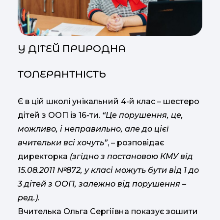
У ДІТЕЙ ПРИРОДНА
ТОЛЕРАНТНІСТЬ
Є в цій школі унікальний 4-й клас – шестеро
дітей з ООП із 16-ти.
“Це порушення, це,
можливо, і неправильно, але до цієї
вчительки всі хочуть”
, – розповідає
директорка
(згідно з постановою КМУ від
15.08.2011 №872, у класі можуть бути від 1 до
3 дітей з ООП, залежно від порушення –
ред.).
Вчителька Ольга Сергіївна показує зошити