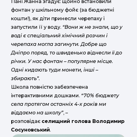
Пані Жанна згадує: щойно встановили
фонтан у шкільному фойє (за бюджетні
кошти!), як діти принесли черепаху і
запустили її у воду.
“Вони ж не знали, що у
воді є спеціальний хімічний розчин і
черепаха могла загинути. Добре що
Дніпро поряд, то швиденько віднесли її до
річки. У нас фонтан – популярне місце.
Одні кидають туди монети, інші –
збирають”.
Школа повністю забезпечена
інтерактивними дошками.
“70% бюджету
села протягом останніх 4-х років ми
віддаємо на школу”
, –
розповідає
селищний голова Володимир
Сосуновський
.