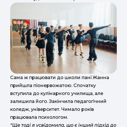
Сама ж працювати до школи пані Жанна
прийшла піонервожатою. Спочатку
вступила до кулінарного училища, але
залишила його. Закінчила педагогічний
коледж, університет. Чимало років
працювала психологом.
“Ще тоді я усвідомила, що є інший підхід до