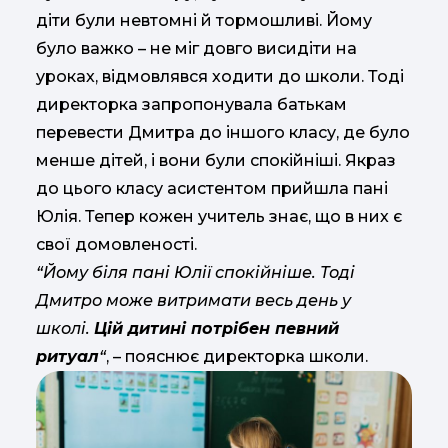
діти були невтомні й тормошливі. Йому
було важко – не міг довго висидіти на
уроках, відмовлявся ходити до школи. Тоді
директорка запропонувала батькам
перевести Дмитра до іншого класу, де було
менше дітей, і вони були спокійніші. Якраз
до цього класу асистентом прийшла пані
Юлія. Тепер кожен учитель знає, що в них є
свої домовленості.
“Йому біля пані Юлії спокійніше. Тоді
Дмитро може витримати весь день у
школі.
Цій дитині потрібен певний
ритуал
“
, – пояснює директорка школи.