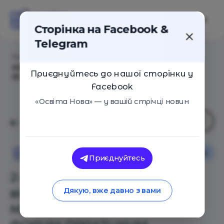
Сторінка на Facebook &
Telegram
Головна
/
Статті
/
2-3 листопада 2019 року
відбудеться 5-й МІЖНАРОДНИЙ ОСВІТНІЙ
Приєднуйтесь до нашої сторінки у
ФОРУМ-ПРАКТИКУМ
Facebook
«Освіта Нова» — у вашій стрічці новин
Новини
Освіта Нова
Приєднуйтесь
2-3 листопада 2019 року
відбудеться 5-й
Дякую, вже давно з вами
МІЖНАРОДНИЙ ОСВІТНІЙ