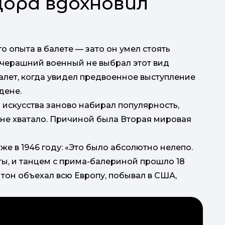
ора вдохновил
о опыта в балете — зато он умел стоять
вчерашний военный не выбрал этот вид
алет, когда увидел предвоенное выступление
дене.
д искусства заново набирал популярность,
не хватало. Причиной была Вторая мировая
же в 1946 году: «Это было абсолютно нелепо.
ты, и танцем с прима-балериной прошло 18
нтон объехал всю Европу, побывал в США,