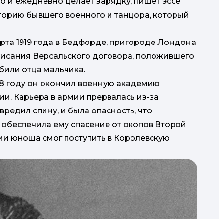
но и ежедневно делает зарядку, пишет эссе
торию бывшего военного и танцора, который
рта 1919 года в Бедфорде, пригороде Лондона.
писания Версальского договора, положившего
к
били отца мальчика.
38 году он окончил военную академию
ии. Карьера в армии прервалась из-за
вредил спину, и была опасность, что
а обеспечила ему спасение от окопов Второй
ии юноша смог поступить в Королевскую