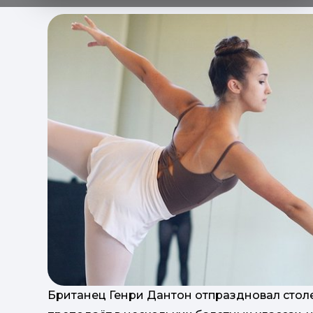
Британец Генри Дантон отпраздновал столе