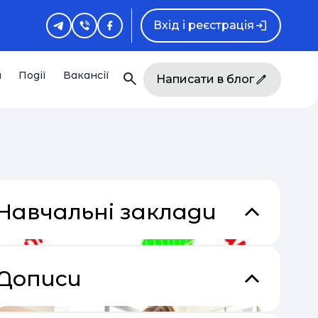
Вхід і реєстрація
и
Події
Вакансії
Написати в блог
Навчальні заклади
Дописи
кладки