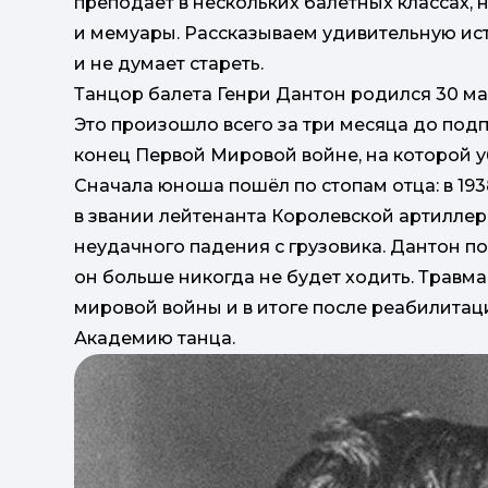
преподаёт в нескольких балетных классах, 
и мемуары. Рассказываем удивительную ис
и не думает стареть.
Танцор балета Генри Дантон родился 30 ма
Это произошло всего за три месяца до под
конец Первой Мировой войне, на которой у
Сначала юноша пошёл по стопам отца: в 19
в звании лейтенанта Королевской артиллер
неудачного падения с грузовика. Дантон по
он больше никогда не будет ходить. Травм
мировой войны и в итоге после реабилитац
Академию танца.