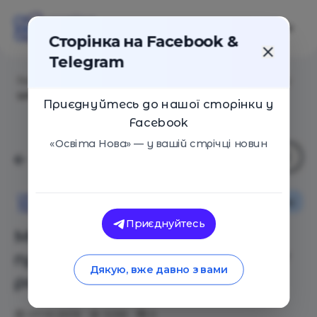
Сторінка на Facebook &
Telegram
Головна
/
Статті
/
МОН планує запустити профільну
школу раніше 2027 року
Приєднуйтесь до нашої сторінки у
Facebook
«Освіта Нова» — у вашій стрічці новин
Освіта в Україні
Новини
Освіта Нова
Приєднуйтесь
МОН планує запустити
профільну школу раніше 2027
Дякую, вже давно з вами
року
07.10.2019
3295
0