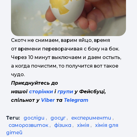
Скотч не снимаем, варим яйцо, время
от времени переворачивая с боку на бок.
Через 10 минут выключаем и даем остыть,
а когда почистим, то получится вот такое
чудо.
Приєднуйтесь до
нашої
сторінки
і
групи
у Фейсбуці,
спільнот у
Viber
та
Telegram
Теги:
досліди
,
досуг
,
експерименти
,
саморозвиток
,
фізика
,
хімія
,
хімія для
дітей