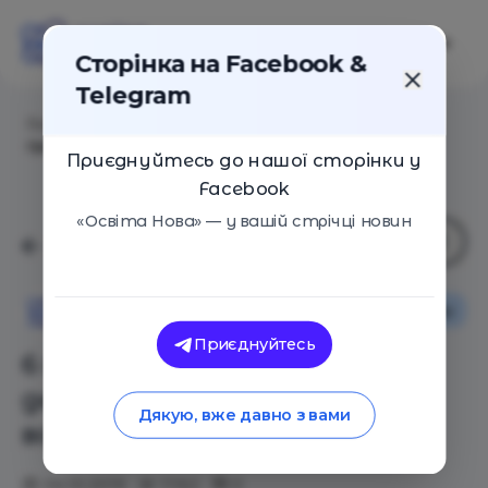
Сторінка на Facebook &
Telegram
Головна
/
Статті
/
6 простейших опытов для детей,
граничащих с волшебством
Приєднуйтесь до нашої сторінки у
Facebook
«Освіта Нова» — у вашій стрічці новин
Сім'я
Навчальні матеріали
Освіта Нова
Приєднуйтесь
6 простейших опытов для
детей, граничащих с
Дякую, вже давно з вами
волшебством
04.10.2019
11162
0