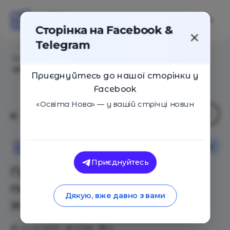
Сторінка на Facebook &
Telegram
Головна
/
Статті
/
Прибирання класів у початковій
школі: чи можна залучати учнів?
Приєднуйтесь до нашої сторінки у
Facebook
«Освіта Нова» — у вашій стрічці новин
Освіта в Україні
Освіта Нова
Приєднуйтесь
Прибирання класів у
початковій школі: чи можна
Дякую, вже давно з вами
залучати учнів?
02.10.2019
5758
0