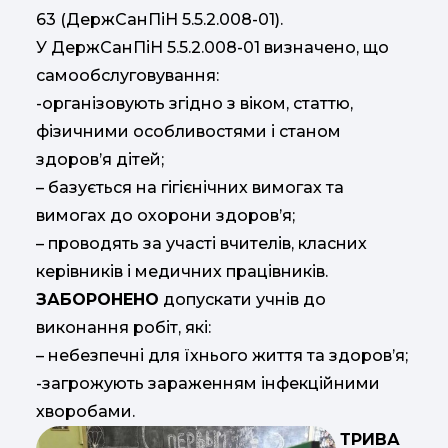
63 (ДержСанПіН 5.5.2.008-01).
У ДержСанПіН 5.5.2.008-01 визначено, що
самообслуговування:
-організовують згідно з віком, статтю,
фізичними особливостями і станом
здоров’я дітей;
– базується на гігієнічних вимогах та
вимогах до охорони здоров’я;
– проводять за участі вчителів, класних
керівників і медичних працівників.
ЗАБОРОНЕНО
допускати учнів до
виконання робіт, які:
– небезпечні для їхнього життя та здоров’я;
-загрожують зараженням інфекційними
хворобами.
ТРИВА