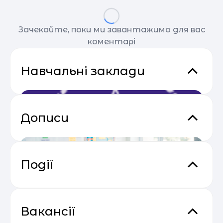
Зачекайте, поки ми завантажимо для вас
коментарі
Навчальні заклади
Дописи
Події
Email Profit: Секрети розсилок, що
04.05
продають
Вакансії