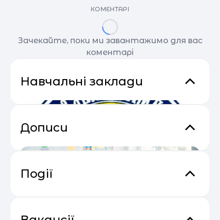
КОМЕНТАРІ
Зачекайте, поки ми завантажимо для вас
коментарі
Навчальні заклади
Дописи
Події
Email Profit: Секрети розсилок, що
04.05
продають
Вакансії