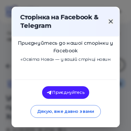
Сторінка на Facebook &
Telegram
Головна
/
Статті
/
Учительница из США превратила
свой класс в Хогвартс
Приєднуйтесь до нашої сторінки у
Facebook
«Освіта Нова» — у вашій стрічці новин
Іноземний досвід
Освіта Нова
Приєднуйтесь
Учительница из США
превратила свой класс в
Дякую, вже давно з вами
Хогвартс
30.09.2019
2736
0