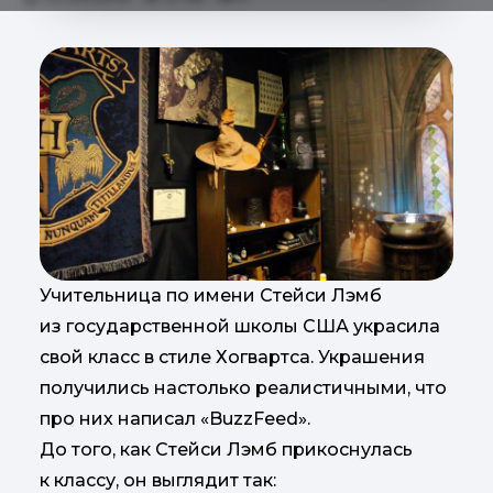
Учительница по имени Стейси Лэмб
из государственной школы США украсила
свой класс в стиле Хогвартса. Украшения
получились настолько реалистичными, что
про них написал «BuzzFeed».
До того, как Стейси Лэмб прикоснулась
к классу, он выглядит так: