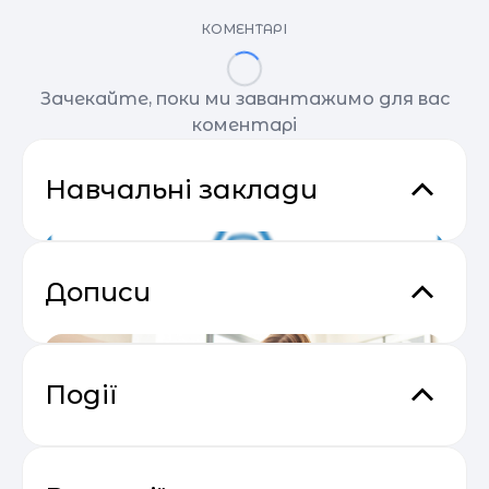
КОМЕНТАРІ
Зачекайте, поки ми завантажимо для вас
коментарі
Навчальні заклади
Дописи
Події
Відеокурс від SendPulse “Email
04.05
Маркетинг”