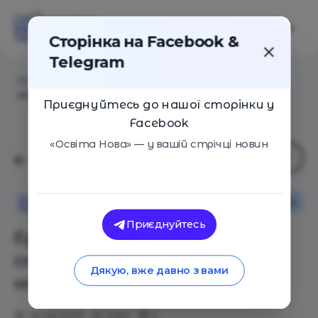
Сторінка на Facebook &
Telegram
Головна
/
Статті
/
Единственный ребёнок в семье:
что об этом говорит наука
Приєднуйтесь до нашої сторінки у
Facebook
«Освіта Нова» — у вашій стрічці новин
Сім'я
Освіта Нова
Приєднуйтесь
Единственный ребёнок в
семье: что об этом говорит
Дякую, вже давно з вами
наука
26.09.2019
3455
0