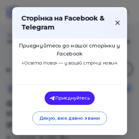
Сторінка на Facebook &
Telegram
Головна
/
Статті
/
Фільми з програми «Чілдрен
Кінофесту – 2019» доступні для кіноклубних показів!
Приєднуйтесь до нашої сторінки у
Facebook
«Освіта Нова» — у вашій стрічці новин
Новини
Освіта Нова
Приєднуйтесь
Фільми з програми «Чілдрен
Кінофесту – 2019» доступні
Дякую, вже давно з вами
для кіноклубних показів!
13.09.2019
2783
0