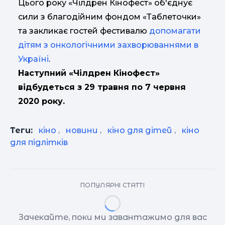
Цього року «Чілдрен Кінофест» об'єднує
сили з благодійним фондом «Таблеточки»
та закликає гостей фестивалю
допомагати
дітям з онкологічними захворюваннями в
Україні
.
Наступний «Чілдрен Кінофест»
відбудеться з 29 травня по 7 червня
2020 року.
Теги:
кіно
,
новини
,
кіно для дітей
,
кіно
для підлітків
ПОПУЛЯРНІ СТАТТІ
Зачекайте, поки ми завантажимо для вас