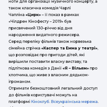
ноти для організації музичного концерту, а
також класична комедія Чарлі
Чапліна
«Цирк»
– її показ в рамках
«Чілдрен Кінофесту – 2019» був
присвячений 130–річчю від дня
народження видатного режисера.
Серед переліку фільмів також норвезька
сімейна стрічка
«Каспер та Емма у театрі»
,
що розповідає про пригоди дітей, які
вирішили поставити власну виставу, та
підліткова комедія з Данії
«Я – Вільям»
про
хлопчика, що живе з власним дядьком-
ігроманом.
Отримати безкоштовний легальний доступ
до фільмів користувачі можуть на
платформі
Кіноклуб. Всеукраїнська мережа
.