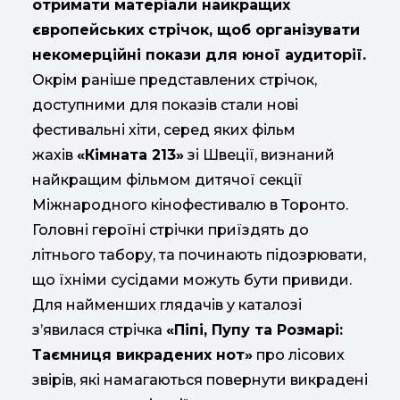
отримати матеріали найкращих
європейських стрічок, щоб організувати
некомерційні покази для юної аудиторії.
Окрім раніше представлених стрічок,
доступними для показів стали нові
фестивальні хіти, серед яких фільм
жахів
«Кімната 213»
зі Швеції, визнаний
найкращим фільмом дитячої секції
Міжнародного кінофестивалю в Торонто.
Головні героїні стрічки приїздять до
літнього табору, та починають підозрювати,
що їхніми сусідами можуть бути привиди.
Для найменших глядачів у каталозі
з’явилася стрічка
«Піпі, Пупу та Розмарі:
Таємниця викрадених нот»
про лісових
звірів, які намагаються повернути викрадені