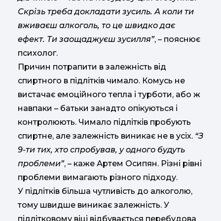
Скрізь треба докладати зусиль. А коли ти
вживаєш алкоголь, то це швидко дає
ефект. Ти заощаджуєш зусилля”
, – пояснює
психолог.
Причин потрапити в залежність від
спиртного в підлітків чимало. Комусь не
вистачає емоційного тепла і турботи, або ж
навпаки – батьки занадто опікуються і
контролюють. Чимало підлітків пробують
спиртне, але залежність виникає не в усіх.
“З
9-ти тих, хто спробував, у одного будуть
проблеми”
, – каже Артем Осипян. Різні рівні
проблеми вимагають різного підходу.
У підлітків більша чутливість до алкоголю,
тому швидше виникає залежність. У
підлітковому віці відбувається перебудова