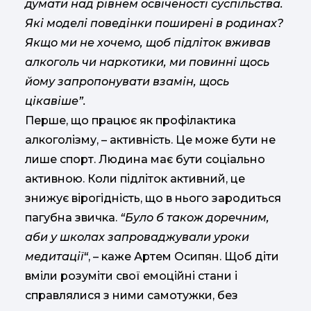
думати над рівнем освіченості суспільства.
Які моделі поведінки поширені в родинах?
Якщо ми не хочемо, щоб підліток вживав
алкоголь чи наркотики, ми повинні щось
йому запропонувати взамін, щось
цікавіше”.
Перше, що працює як профілактика
алкоголізму, – активність. Це може бути не
лише спорт. Людина має бути соціально
активною. Коли підліток активний, це
знижує вірогідність, що в нього зародиться
пагубна звичка.
“Було б також доречним,
аби у школах запроваджували уроки
медитації“
, – каже Артем Осипян. Щоб діти
вміли розуміти свої емоційні стани і
справлялися з ними самотужки, без