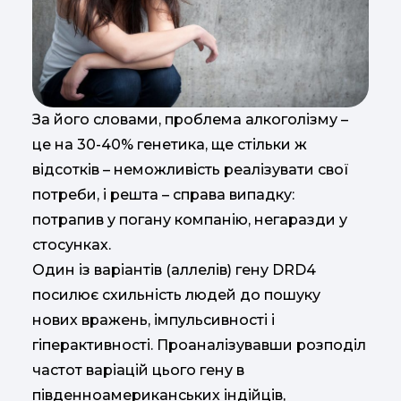
За його словами, проблема алкоголізму –
це на 30-40% генетика, ще стільки ж
відсотків – неможливість реалізувати свої
потреби, і решта – справа випадку:
потрапив у погану компанію, негаразди у
стосунках.
Один із варіантів (аллелів) гену DRD4
посилює схильність людей до пошуку
нових вражень, імпульсивності і
гіперактивності. Проаналізувавши розподіл
частот варіацій цього гену в
південноамериканських індійців,