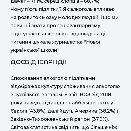
дівчат – 71,1%, серед хлопців – 68,7%).
Чому п’ють підлітки? Як алкоголь впливає
на розвиток мозку молодих людей, і що ми
повинні знати про ген авантюризму і
підступність алкоголю – відповіді на ці
питання шукала журналістка “Нової
української школи”.
ДОСВІД ІСЛАНДІЇ
Споживання алкоголю підлітками
відображає культуру споживання алкоголю
в суспільстві загалом. У звіті ВОЗ від 2018
року наведені дані, що найбільше п’ють у
Європі (43,8%), далі йдуть Америка (38,2%) і
Західно-Тихоокеанський регіон (37,9%).
Світова статистика свідчить, що більше ніж