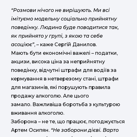
“Розмови нічого не вирішують. Ми всі
імітуємо модельну соціально прийнятну
поведінку. Людина буде поводитися так,
як прийнято у групі, з якою та себе
асоціює”
, – каже Сергій Данилов.
Мають бути економічні важелі – податки,
акцизи, висока ціна за неприйнятну
поведінку, відчутні штрафи для водіїв за
кермування в нетверезому стані, штрафи
для магазинів, які порушують правила
продажу алкоголю. Але цього
замало. Важливіша боротьба з культурою
вживання алкоголю.
Заборона – не те, що працює, погоджується
Артем Осипян.
“Не заборони дієві. Варто