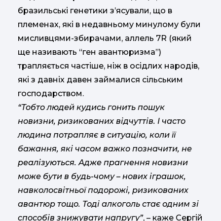
бразильські генетики з’ясували, що в
племенах, які в недавньому минулому були
мисливцями-збирачами, аллель 7R (який
ще називають “ген авантюризма”)
трапляється частіше, ніж в осідлих народів,
які з давніх давен займалися сільським
господарством.
“Тобто людей кудись гонить пошук
новизни, ризикованих відчуттів. І часто
людина потрапляє в ситуацію, коли її
бажання, які часом важко позначити, не
реалізуються. Адже прагнення новизни
може бути в будь-чому – нових іграшок,
навколосвітньої подорожі, ризикованих
авантюр тощо. Тоді алкоголь стає одним зі
способів знижувати напругу”
, – каже Сергій