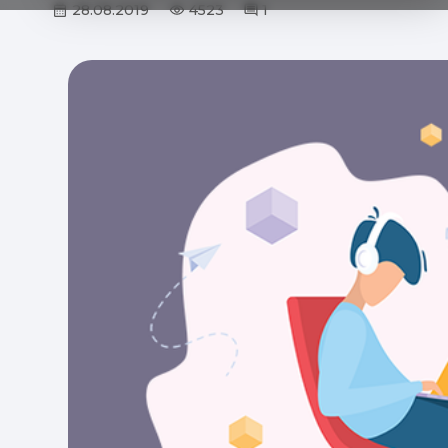
28.08.2019
4523
1