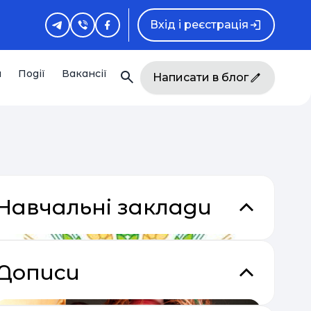
Вхід і реєстрація
и
Події
Вакансії
Написати в блог
Навчальні заклади
Дописи