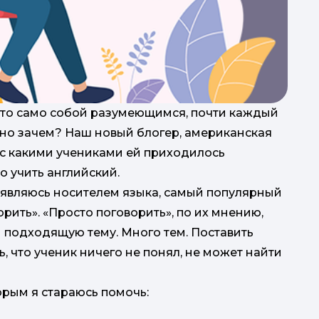
м-то само собой разумеющимся, почти каждый
, но зачем? Наш новый блогер, американская
д
 с какими учениками ей приходилось
он
о учить английский.
я являюсь носителем языка, самый популярный
рить». «Просто поговорить», по их мнению,
ти подходящую тему. Много тем. Поставить
ь, что ученик ничего не понял, не может найти
орым я стараюсь помочь:
С