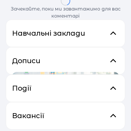
Зачекайте, поки ми завантажимо для вас
коментарі
Навчальні заклади
Дописи
Події
Email Profit: Секрети розсилок, що
04.05
продають
Вакансії
Креативна студія "ІРИска"