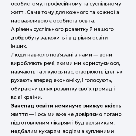
особистому, професійному та суспільному
житті. Саме тому для кожного та кожної з
нас важливою є особиста освіта.
А рівень суспільного розвитку й нашого
добробуту залежить і від рівня освіти
інших.
Люди навколо пов’язані з нами — вони
виробляють речі, якими ми користуємося,
навчають та лікуюсь нас, створюють ідеї, які
рухають вперед економіку, і голосують,
обираючи шлях розвитку своїх громад і
всієї країни.
Занепад освіти неминуче знижує якість
життя
— і ось ми вже не довіряємо погано
підготовленим лікарям і будівельникам,
недбалим кухарям, водіям з купленими