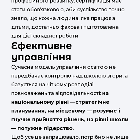
професійного розвитку, сертифікація має
стати обов’язковою, аби суспільство точно
знало, що кожна людина, яка працює з
дітьми, достатньо фахова і підготовлена
для цієї складної роботи.
Ефективне
управління
Сучасна модель управління освітою не
передбачає контролю над школою згори, а
базується на чіткому розподілі
повноважень та відповідальності:
на
національному рівні —
стратегічне
планування, на місцевому —
розумне і
гнучке прийняття рішень, на рівні школи
—
потужне лідерство.
Щоб усе це запрацювало, потрібно не лише