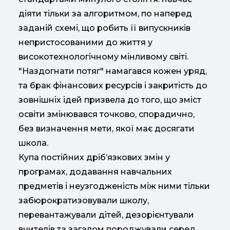
діяти тільки за алгоритмом, по наперед
заданій схемі, що робить її випускників
непристосованими до життя у
високотехнологічному мінливому світі.
"Наздогнати потяг" намагався кожен уряд,
та брак фінансових ресурсів і закритість до
зовнішніх ідей призвела до того, що зміст
освіти змінювався точково, спорадично,
без визначення мети, якої має досягати
школа.
Купа постійних дріб’язкових змін у
програмах, додавання навчальних
предметів і неузгодженість між ними тільки
забюрократизовували школу,
перевантажували дітей, дезорієнтували
вчителів та загалом породжували серед