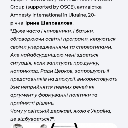
Group (supported by OSCE), активістка
Amnesty International in Ukraine, 20-
річна,
Ірина Шаповалова
.
"
Дуже часто і чиновники, і батьки,
обговорюючи освітні програми, керуються
своїми упередженнями та стереотипами.
Але найабсурднішою мені здається
ситуація, коли запитують про думку,
наприклад, Ради Церков, запрошують її
представників на дискусії, використовують
їхнє неприйняття певних речей як
аргумент у формуванні політики та
прийнятті рішень.
Чому у світській державі, якою є Україна,
це відбувається?
".