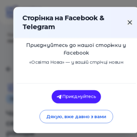
Сторінка на Facebook &
Telegram
Головна
/
Статті
/
Чому учням розповідати про секс
потрібно інакше та раніше
Приєднуйтесь до нашої сторінки у
Facebook
«Освіта Нова» — у вашій стрічці новин
Освіта Нова
Приєднуйтесь
Особистий досвід
Освіта в Україні
Чому учням розповідати про
Дякую, вже давно з вами
секс потрібно інакше та
раніше