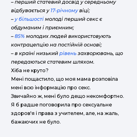
– перший статевий досвід у середньому
відбувається у
17-річному
віці;
–
у більшості
молоді перший секс є
обдуманим і приємним;
–
85%
молодих людей використовують
контрацепцію на постійній основі;
– в країні низький
рівень
захворювань, що
передаються статевим шляхом.
Хіба не круто?
Мені пощастило, що моя мама розповіла
мені всю інформацію про секс.
Звичайно ж, мені було дещо некомфортно.
Я б радше поговорила про сексуальне
здоров'я і права з учителем, але, на жаль,
бажаючих не було.