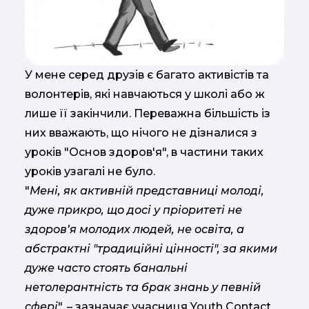
У мене серед друзів є багато активістів та
волонтерів, які навчаються у школі або ж
лише її закінчили. Переважна більшість із
них вважають, що нічого не дізналися з
уроків "Основ здоров'я", в частини таких
уроків узагалі не було.
"
Мені, як активній представниці молоді,
дуже прикро, що досі у пріоритеті не
здоров’я молодих людей, не освіта, а
абстрактні "традиційні цінності", за якими
дуже часто стоять банальні
нетолерантність та брак знань у певній
сфері
", – зазначає учасниця Youth Contact