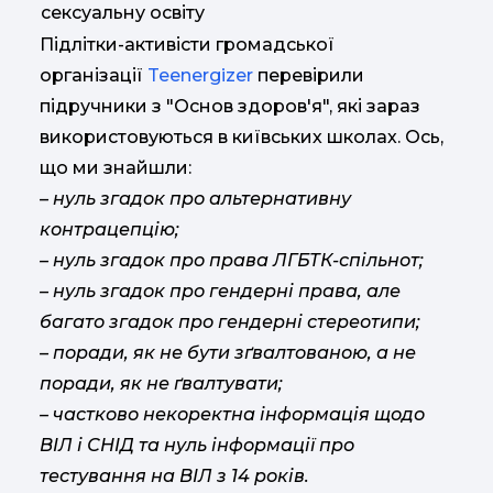
сексуальну освіту
Підлітки-активісти громадської
організації
Teenergizer
перевірили
підручники з "Основ здоров'я", які зараз
використовуються в київських школах. Ось,
що ми знайшли:
–
нуль згадок про альтернативну
контрацепцію;
–
нуль згадок про права ЛГБТК-спільнот;
–
нуль згадок про гендерні права, але
багато згадок про гендерні стереотипи;
–
поради, як не бути зґвалтованою, а не
поради, як не ґвалтувати;
–
частково некоректна інформація щодо
ВІЛ і СНІД та нуль інформації про
тестування на ВІЛ з 14 років.