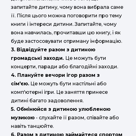
запитайте дитину, чому вона вибрала саме
її. Після цього можна поговорити про тему
книги і інтереси дитини. Запитайте, чому
вона навчилась, прочитавши цю книгу, і як
буде застосовувати отриману інформацію.
3. Відвідуйте разом з дитиною
громадські заходи.
Це можуть бути
концерти, паради або благодійні заходи.
4. Плануйте вечори ігор разом з
сім'єю.
Це можуть бути настільні або
комп'ютерні ігри. Це заняття принесе
дитині багато задоволення.
5. Обмінюйся з дитиною улюбленою
музикою
- слухайте її разом, співайте або
навіть танцюйте.
6. Разом з дитиною займайтеся спортом