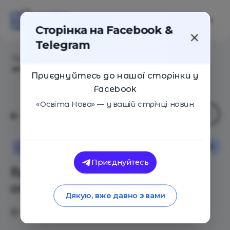
Сторінка на Facebook &
Telegram
Головна
/
Статті
/
Врівноваженість дитини і
атмосфера в сім'ї
Приєднуйтесь до нашої сторінки у
Facebook
«Освіта Нова» — у вашій стрічці новин
Сім'я
Освіта Нова
Приєднуйтесь
Врівноваженість дитини і
атмосфера в сім'ї
Дякую, вже давно з вами
06.08.2019
7953
0