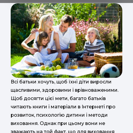
Всі батьки хочуть, щоб їхні діти виросли
щасливими, здоровими і врівноваженими.
Щоб досягти цієї мети, багато батьків
читають книги і матеріали в Інтернеті про
розвиток, психологію дитини і методи
виховання. Однак при цьому вони не
зважають на той факт, що для виховання