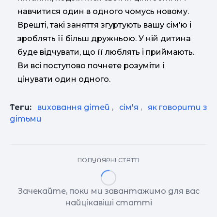
навчитися один в одного чомусь новому.
Врешті, такі заняття згуртують вашу сім'ю і
зроблять її більш дружньою. У ній дитина
буде відчувати, що її люблять і приймають.
Ви всі поступово почнете розуміти і
цінувати один одного.
Теги:
виховання дітей
,
сім'я
,
як говорити з
дітьми
ПОПУЛЯРНІ СТАТТІ
Зачекайте, поки ми завантажимо для вас
найцікавіші статті