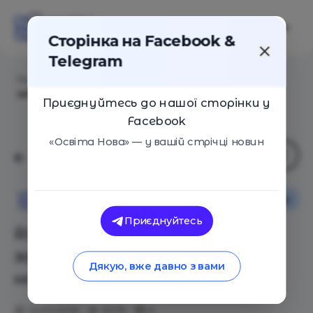
Сторінка на Facebook &
Telegram
Головна
/
Статті
/
Right Motivation: Як та чим
заохочувати дітей до навчання
Приєднуйтесь до нашої сторінки у
Facebook
«Освіта Нова» — у вашій стрічці новин
Особистий досвід
Поради
Освіта Нова
Приєднуйтесь
Right Motivation: Як та чим
заохочувати дітей до
Дякую, вже давно з вами
навчання
19.07.2019
3075
0