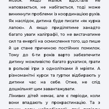
мозок. Якщо малюк вдосталь не
наповзається, не набігається, тоді може
виникнути проблеми із координацією рухів.
Як наслідок, дитина буде писати «як курка
лапою». А якщо приділятиме занадто
багато уваги каліграфії, то не вистачатиме
сил та енергії на осмислення того, що пише
й це стане причиною постійних помилок.
Тому до 6-ти років варто забезпечити
дитину можливістю багато рухатися, грати
в рольові ігри з однолітками й мріяти. А
різноманітні курси та гуртки відбирають у
дитини час на себе. Отже, не слід
дошкільнят цим завантажувати.
Лінивих дітей немає, але є періоди, коли
вони впадають у прокрастинацію. Та з