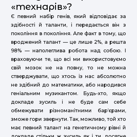
«технарів»?
Є певний набір генів, який відповідає за
здібності й таланти, і передається він з
покоління в покоління. Але факт в тому, що
вроджений талант — це лише 2%, а решта
98% — наполеглива робота над собою. І
враховуючи те, що всі ми використовуємо
свій мозок не на повну, то не можна
стверджувати, що хтось із нас абсолютно
не здібний до математики, або народився
геніальним музикантом. Будь-хто, якщо
докладе зусиль і не буде сам себе
обмежувати різноманітними бар’єрами,
зможе гори звернути. Так, можливо, той хто
має певний талант на генетичному рівні й
докладе стільки ж зусиль як і ти, досягне