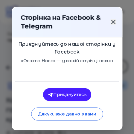
Сторінка на Facebook &
Telegram
Головна
/
Статті
/
Как преодолеть летнюю
гаджетоманию у детей: 5 креативных идей
Приєднуйтесь до нашої сторінки у
Facebook
«Освіта Нова» — у вашій стрічці новин
Поради
Освіта Нова
Приєднуйтесь
Как преодолеть летнюю
гаджетоманию у детей: 5
Дякую, вже давно з вами
креативных идей
12.07.2019
2276
0