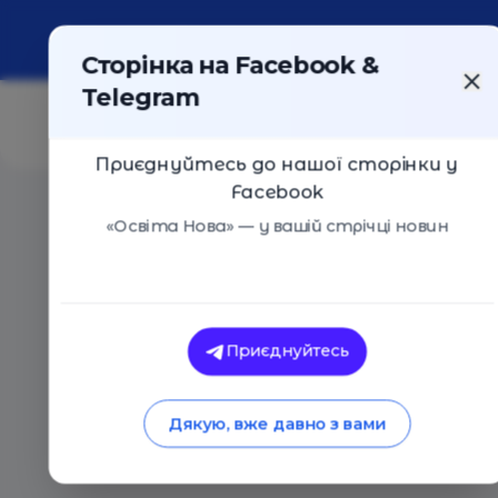
Про портал
Реклама
Контакти
Сторінка на Facebook &
Telegram
Приєднуйтесь до нашої сторінки у
Facebook
Головна
/
Статті
/
10 найцікавіших відеолекцій та лек
«Освіта Нова» — у вашій стрічці новин
Д
Освіта Нова
10 найцікавіших від
Приєднуйтесь
лекторіїв з анатом
Дякую, вже давно з вами
11.07.2019
24355
0