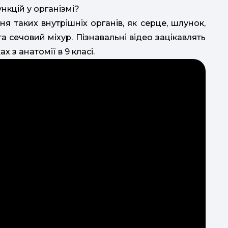
нкцій у організмі?
я таких внутрішніх органів, як серце, шлунок,
та сечовий міхур. Пізнавальні відео зацікавлять
х з анатомії в 9 класі.