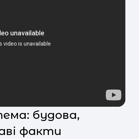
тема: будова,
каві факти