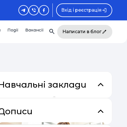
Вхід і реєстрація
и
Події
Вакансії
Написати в блог
Навчальні заклади
Дописи
кладки