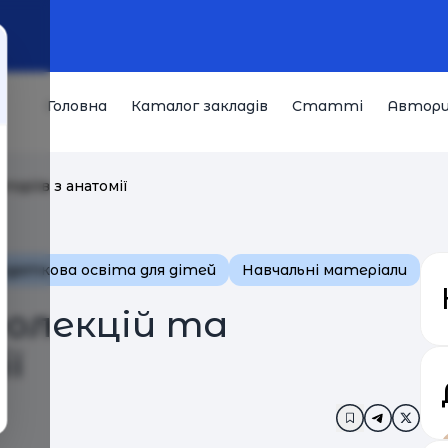
Головна
Каталог закладів
Статті
Автор
торіїв з анатомії
одаткова освіта для дітей
Навчальні матеріали
еолекцій та
ії
Додати в за