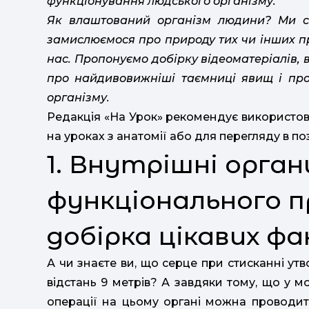
функціонування людського організму.
Як влаштований організм людини? Ми сп
замислюємося про природу тих чи інших пр
нас. Пропонуємо добірку відеоматеріалів, в
про найдивовижніші таємниці явищ і про
організму.
Редакція «На Урок» рекомендує використову
на уроках з анатомії або для перегляду в п
1. Внутрішні орган
функціонального п
добірка цікавих фа
А чи знаєте ви, що серце при стисканні ут
відстань 9 метрів? А завдяки тому, що у м
операції на цьому органі можна проводит