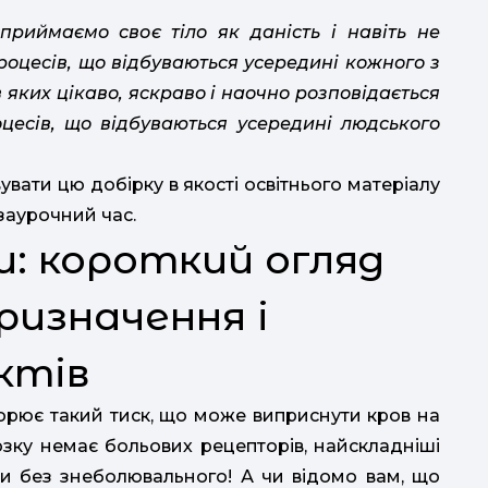
риймаємо своє тіло як даність і навіть не
оцесів, що відбуваються усередині кожного з
е
 яких цікаво, яскраво і наочно розповідається
цесів, що відбуваються усередині людського
вати цю добірку в якості освітнього матеріалу
озаурочний час.
и: короткий огляд
ризначення і
ктів
ворює такий тиск, що може виприснути кров на
озку немає больових рецепторів, найскладніші
и без знеболювального! А чи відомо вам, що