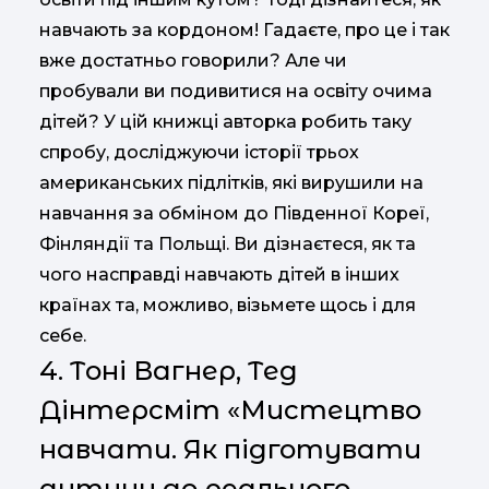
навчають за кордоном! Гадаєте, про це і так
вже достатньо говорили? Але чи
пробували ви подивитися на освіту очима
дітей? У цій книжці авторка робить таку
спробу, досліджуючи історії трьох
американських підлітків, які вирушили на
навчання за обміном до Південної Кореї,
Фінляндії та Польщі. Ви дізнаєтеся, як та
чого насправді навчають дітей в інших
країнах та, можливо, візьмете щось і для
себе.
4. Тоні Вагнер, Тед
Дінтерсміт «Мистецтво
навчати. Як підготувати
дитину до реального