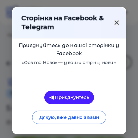
Сторінка на Facebook &
Telegram
Головна
/
Статті
/
5 книжок для вчителів
Приєднуйтесь до нашої сторінки у
Facebook
«Освіта Нова» — у вашій стрічці новин
Освіта Нова
Поради
Навчальні матеріали
Приєднуйтесь
5 книжок для вчителів
Дякую, вже давно з вами
24.06.2019
7086
0