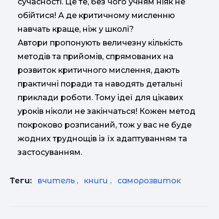
сучасності. Це те, без чого учням ніяк не
обійтися! А де критичному мисленню
навчать краще, ніж у школі?
Автори пропонують величезну кількість
методів та прийомів, спрямованих на
розвиток критичного мислення, дають
практичні поради та наводять детальні
приклади роботи. Тому ідеї для цікавих
уроків ніколи не закінчаться! Кожен метод
покроково розписаний, тож у вас не буде
жодних труднощів із їх адаптуванням та
застосуванням.
Теги:
вчитель
,
книги
,
саморозвиток