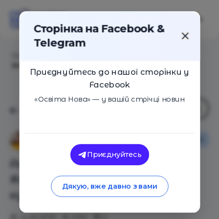
Сторінка на Facebook &
Telegram
Головна
/
Статті
/
Анна Набильская с
#кинодляродителей: «Мы купили зоопарк»
Приєднуйтесь до нашої сторінки у
Facebook
«Освіта Нова» — у вашій стрічці новин
Оглядові статті
Ганна Набільська
Приєднуйтесь
Анна Набильская с
#кинодляродителей: «Мы
Дякую, вже давно з вами
купили зоопарк»
14.06.2019
4150
0