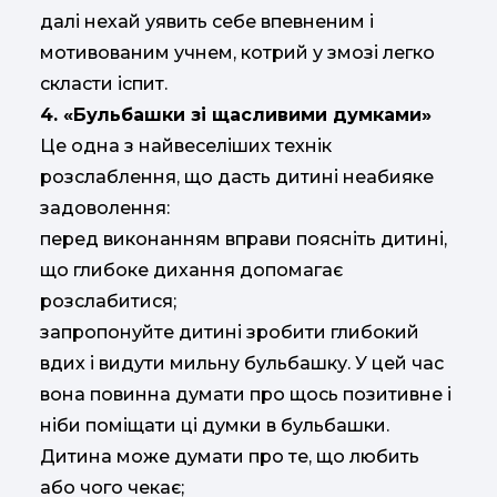
далі нехай уявить себе впевненим і
мотивованим учнем, котрий у змозі легко
скласти іспит.
4. «Бульбашки зі щасливими думками»
Це одна з найвеселіших технік
розслаблення, що дасть дитині неабияке
задоволення:
перед виконанням вправи поясніть дитині,
що глибоке дихання допомагає
розслабитися;
запропонуйте дитині зробити глибокий
вдих і видути мильну бульбашку. У цей час
вона повинна думати про щось позитивне і
ніби поміщати ці думки в бульбашки.
Дитина може думати про те, що любить
або чого чекає;