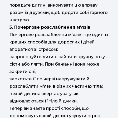
порадьте дитині виконувати цю вправу
разом із друзями, щоб додати собі гарного
настрою.
5. Почергове розслаблення м'язів
Почергове розслаблення м'язів – це один із
кращих способів для дорослих і дітей
впоратися зі стресом:
запропонуйте дитині зайняти зручну позу –
сісти або лягти. При бажанні вона може
закрити очі;
заохотьте її по черзі напружувати й
розслабляти м'язи в різних частинах тіла;
нехай дитина звертає увагу, як
відновлюються її тіло й думки.
Тепер ви знаєте прості способи, що
допоможуть вашій дитині усунути стрес.