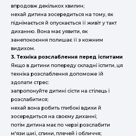
впродовж декількох хвилин;
нехай дитина зосередиться на тому, як
піднімається й опускається її живіт у такт
диханню. Вона має уявити, як
занепокоєння полишає її з кожним
видихом.
3. Техніка розслаблення перед іспитами
Якщо в дитини попереду складні іспити, ця
техніка розслаблення допоможе їй
здолати стрес:
запропонуйте дитині сісти на стілець і
розслабитися;
нехай вона робить глибокі вдихи й
зосередиться на своєму диханні;
потім дитина має по черзі розслабити
м'язи шиї, спини, плечей і обличчя;