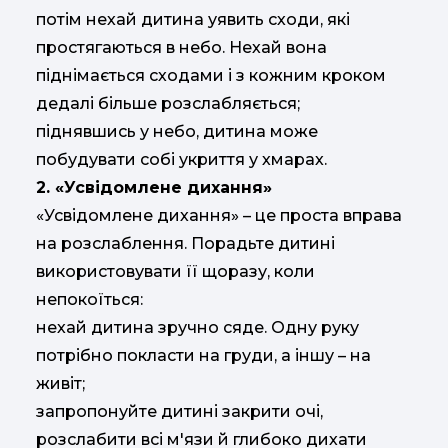
потім нехай дитина уявить сходи, які
простягаються в небо. Нехай вона
піднімається сходами і з кожним кроком
дедалі більше розслабляється;
піднявшись у небо, дитина може
побудувати собі укриття у хмарах.
2. «Усвідомлене дихання»
«Усвідомлене дихання» – це проста вправа
на розслаблення. Порадьте дитині
використовувати її щоразу, коли
непокоїться:
нехай дитина зручно сяде. Одну руку
потрібно покласти на груди, а іншу – на
живіт;
запропонуйте дитині закрити очі,
розслабити всі м'язи й глибоко дихати