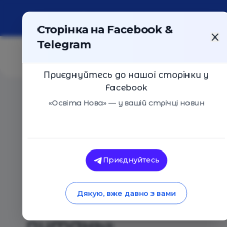
Про портал
Реклама
Контакти
Сторінка на Facebook &
Telegram
Приєднуйтесь до нашої сторінки у
Facebook
Головна
/
Статті
/
Богдан Рубльов: «Математичні зна
«Освіта Нова» — у вашій стрічці новин
Освіта Нова
Богдан Рубльов: «
Приєднуйтесь
допомагають раці
Дякую, вже давно з вами
ефективно розв’яз
питань»