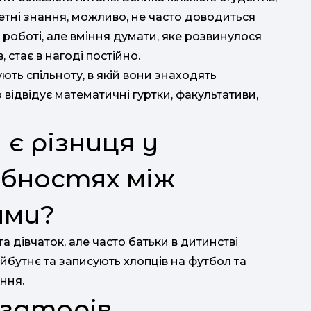
етні знання, можливо, не часто доводиться
 роботі, але вміння думати, яке розвинулося
стає в нагоді постійно.
ють спільноту, в якій вони знаходять
 відвідує математичні гуртки, факультативи,
 є різниця у
бностях між
ами?
а дівчаток, але часто батьки в дитинстві
йбутнє та записують хлопців на футбол та
ння.
ізаторів