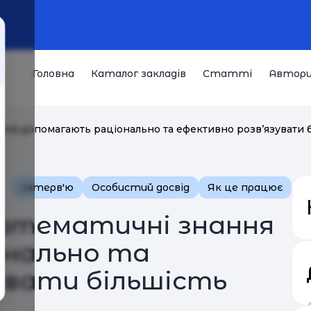
Головна
Каталог закладів
Статті
Автор
ння допомагають раціонально та ефективно розв’язувати 
Інтерв'ю
Особистий досвід
Як це працює
Математичні знання
онально та
увати більшість