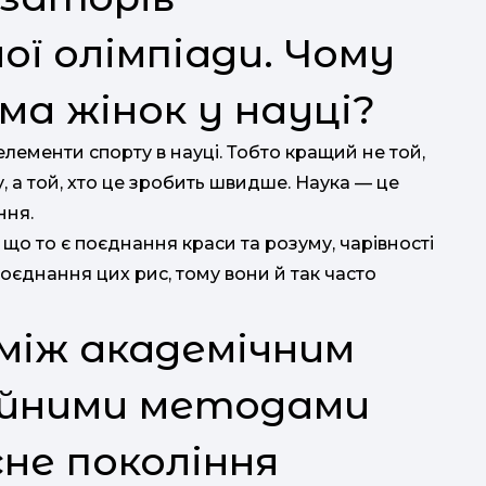
ої олімпіади. Чому
ма жінок у науці?
елементи спорту в науці. Тобто кращий не той,
 а той, хто це зробить швидше. Наука — це
ння.
 що то є поєднання краси та розуму, чарівності
 поєднання цих рис, тому вони й так часто
між академічним
ційними методами
сне покоління