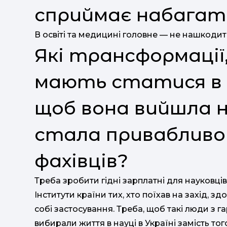
сприймає набагат
В освіті та медицині головне — не нашкодит
Які трансформації
мають статися в у
щоб вона вийшла на
стала привабливо
фахівців?
Треба зробити гідні зарплатні для науковців
Інститути країни тих, хто поїхав на захід, зд
собі застосування. Треба, щоб такі люди з 
вибирали життя в науці в Україні замість то