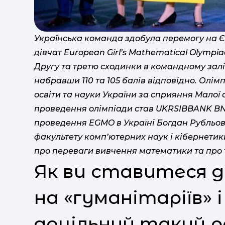
Українська команда здобула перемогу на Є
дівчат European Girl’s Mathematical Olympia
Другу та третю сходинки в командному залік
набравши 110 та 105 балів відповідно. Олім
освіти та науки України за сприяння Малої
проведення олімпіади став UKRSIBBANK BN
проведення EGMO в Україні Богдан Рубльов
факультету комп’ютерних наук і кібернети
про переваги вивчення математики та про те
Як ви ставитеся д
на «гуманітаріїв» 
доцільний такий р