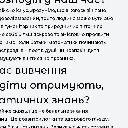
ійсно існує. Зрозуміло, що в когось він явно
 доволі змазаний, тобто людина може бути або
 в гуманітарних та природничих питаннях.
же себе більш яскраво та змістовно проявити
бачимо, коли батьки-математики починають
справді він поет в душі, чи навпаки, дитя
имушують вчитися на правника.
ває вивчення
діти отримують,
атичних знань?
йже скрізь, і це не банальне знання
ці. Це розвиток логіки та здорового глузду,
и більшість питань. Велика кількість студентів,