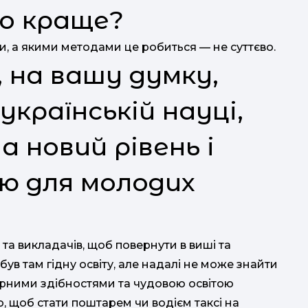
о краще?
и, а якими методами це робиться — не суттєво.
, на вашу думку,
країнській науці,
 новий рівень і
ю для молодих
 та викладачів, щоб повернути в виші та
обув там гідну освіту, але надалі не може знайти
гарними здібностями та чудовою освітою
го, щоб стати поштарем чи водієм таксі на