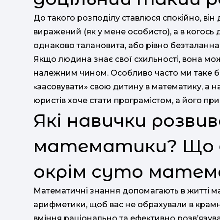
До такого розподілу ставлюся спокійно, він д
виражений (як у мене особисто), а в когось
однаково талановита, або рівно безталанна
Якщо людина знає свої схильності, вона мо
належним чином. Особливо часто ми таке 
«засовувати» свою дитину в математику, а на
юристів хоче стати програмістом, а його пр
Які навички розви
математики? Що 
окрім суто матем
Математичні знання допомагають в житті ма
арифметики, щоб вас не обрахували в крамни
вміння раціонально та ефективно розв’язуват