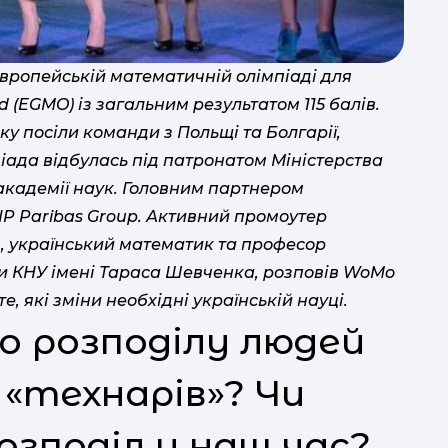
вропейській математичній олімпіаді для
d (EGMO) із загальним результатом 115 балів.
у посіли команди з Польщі та Болгарії,
піада відбулась під патронатом Міністерства
 академії наук. Головним партнером
P Paribas Group. Активний промоутер
, український математик та професор
ки КНУ імені Тараса Шевченка, розповів WoMo
, які зміни необхідні українській науці.
о розподілу людей
і «технарів»? Чи
озподіл у наш час?