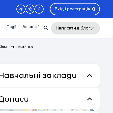
Вхід і реєстрація
и
Події
Вакансії
Написати в блог
більшість питань»
Навчальні заклади
Дописи