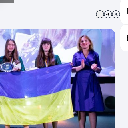
Додати в за
з