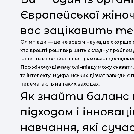
Європейської жіноч
вас зацікавить те
Олімпіади — це не зовсім наука, це скоріше 
хто врешті-решт вирішить складну проблему,
інше, це є постійні цілеспрямовані дослідже
Про жіночу/дівчачу олімпіаду можу сказати,
та інтелекту. В українських дівчат завжди є
перемагають на таких заходах.
Як знайти баланс 
підходом і іннова
навчання, які суча