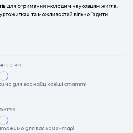
итів для отримання молодим науковцям житла,
гуртожитках, та можливостей вільно їздити
РНІ СТАТТІ
имо для вас найцікавіші статті
ЕНТАРІ
антажимо для вас коментарі