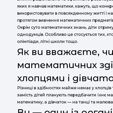
яких я навчав математики, кажуть, що конкр
використовувати в повсякденному житті і на
протягом вивчення математичних предметів, 
Окрім суто математичних знань, діти отриму
однодумців. Особливо це стосується тих, хто
олімпіади, літні школи тощо.
Як ви вважаєте, чи
математичних зді
хлопцями і дівчат
Різниці в здібностях майже немає у хлопців т
замість дітей планують передбачити їхнє ма
математику, а дівчаток — на танці та малюва
Ви — один із орган