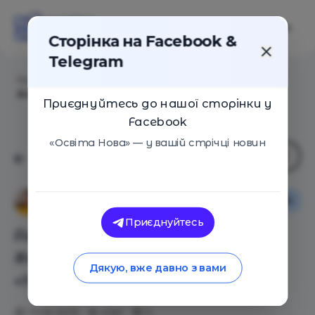
Сторінка на Facebook &
Telegram
Головна
/
Статті
/
Анна Набильская с
#кинодляродителей: «Невидимая сторона»
Приєднуйтесь до нашої сторінки у
Facebook
«Освіта Нова» — у вашій стрічці новин
Сім'я
Ганна Набільська
Приєднуйтесь
Анна Набильская с
#кинодляродителей:
Дякую, вже давно з вами
«Невидимая сторона»
17.05.2019
4351
0