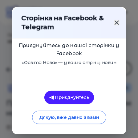
Сторінка на Facebook &
Telegram
Головна
/
Статті
/
Простые истины. Родителям на
заметку
Приєднуйтесь до нашої сторінки у
Facebook
«Освіта Нова» — у вашій стрічці новин
Сім'я
Освіта Нова
Приєднуйтесь
Простые истины. Родителям
на заметку
Дякую, вже давно з вами
15.05.2019
2624
0