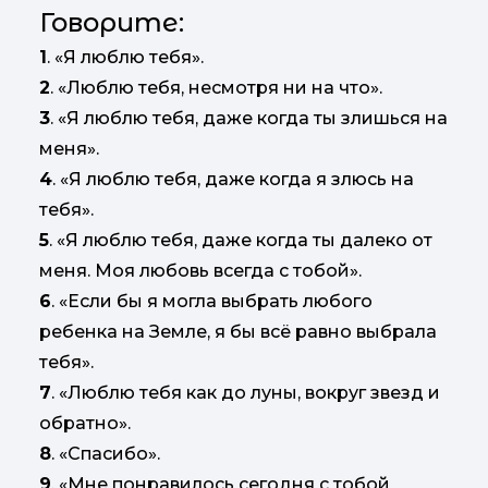
Говорите:
1
. «Я люблю тебя».
2
. «Люблю тебя, несмотря ни на что».
3
. «Я люблю тебя, даже когда ты злишься на
меня».
4
. «Я люблю тебя, даже когда я злюсь на
тебя».
5
. «Я люблю тебя, даже когда ты далеко от
меня. Моя любовь всегда с тобой».
6
. «Если бы я могла выбрать любого
ребенка на Земле, я бы всё равно выбрала
тебя».
7
. «Люблю тебя как до луны, вокруг звезд и
обратно».
8
. «Спасибо».
9
. «Мне понравилось сегодня с тобой