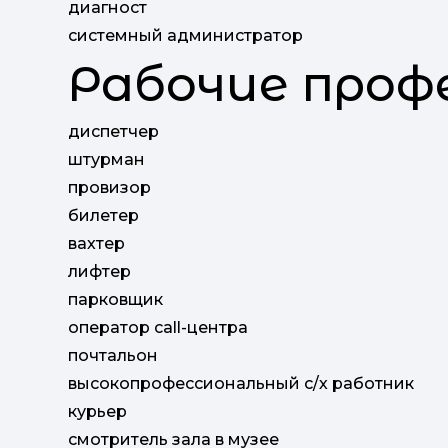
диагност
системный администратор
Рабочие проф
диспетчер
штурман
провизор
билетер
вахтер
лифтер
парковщик
оператор call-центра
почтальон
высокопрофессиональный с/х работник
курьер
смотритель зала в музее