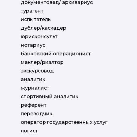
документовед/ архивариус
турагент
испытатель
дублер/каскадер
юрисконсульт
нотариус
банковский операционист
маклер/риэлтор
экскурсовод
аналитик
журналист
спортивный аналитик
референт
переводчик
оператор государственных услуг
логист