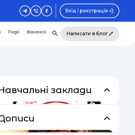
Вхід і реєстрація
и
Події
Вакансії
Написати в блог
Навчальні заклади
Дописи
кладки