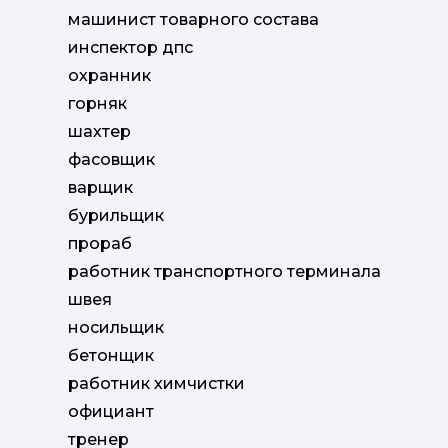
машинист товарного состава
инспектор дпс
охранник
горняк
шахтер
фасовщик
варщик
бурильщик
прораб
работник транспортного терминала
швея
носильщик
бетонщик
работник химчистки
официант
тренер