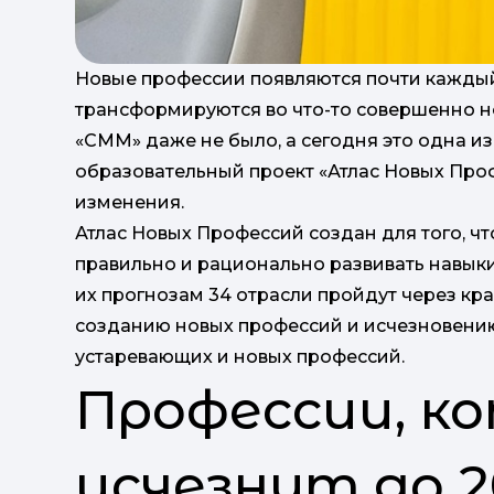
Новые профессии появляются почти каждый 
трансформируются во что-то совершенно нов
«СММ» даже не было, а сегодня это одна и
образовательный проект «Атлас Новых Про
изменения.
Атлас Новых Профессий создан для того, ч
правильно и рационально развивать навык
их прогнозам 34 отрасли пройдут через кр
созданию новых профессий и исчезновению
устаревающих и новых профессий.
Профессии, к
исчезнут до 2