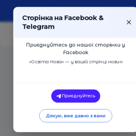
Про портал
Реклама
Контакти
Сторінка на Facebook &
Telegram
Приєднуйтесь до нашої сторінки у
Facebook
Головна
/
Статті
/
Исчезнут 57 профессий, а появятс
«Освіта Нова» — у вашій стрічці новин
Освіта Нова
Исчезнут 57 профес
Приєднуйтесь
новые 186: Атлас 
Дякую, вже давно з вами
10.05.2019
17849
0