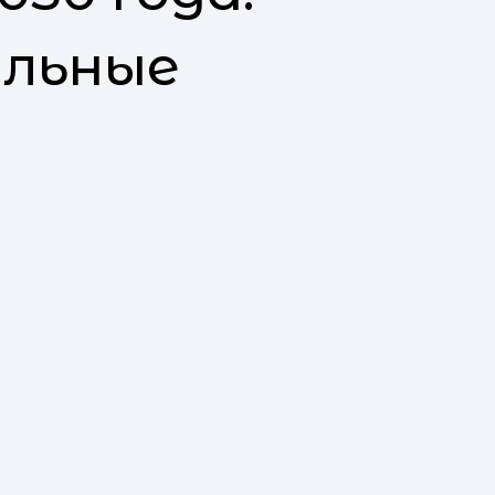
п
льные
в
в
є