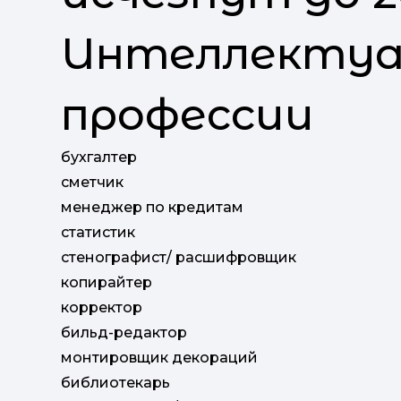
Интеллектуа
профессии
бухгалтер
сметчик
менеджер по кредитам
статистик
стенографист/ расшифровщик
копирайтер
корректор
бильд-редактор
монтировщик декораций
библиотекарь