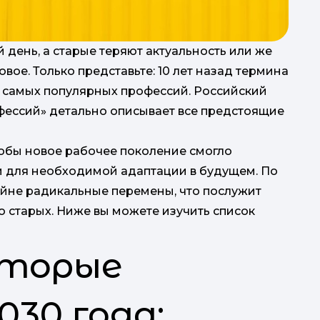
день, а старые теряют актуальность или же
ое. Только представьте: 10 лет назад термина
з самых популярных профессий. Российский
фессий» детально описывает все предстоящие
р
тобы новое рабочее поколение смогло
и для необходимой адаптации в будущем. По
2
айне радикальные перемены, что послужит
 старых. Ниже вы можете изучить список
оторые
(
030 года: