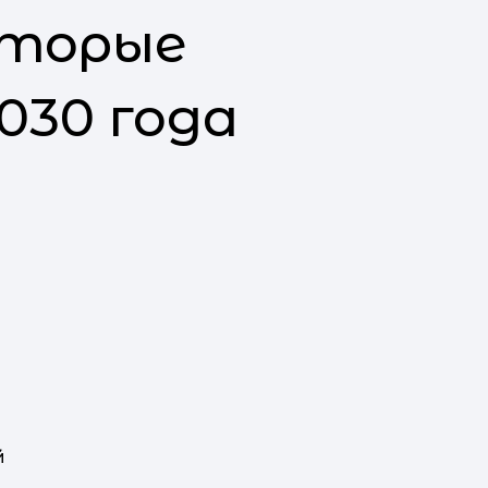
оторые
030 года
й