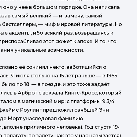
мисл
тя оно у неё в большом порядке. Она написала
казав самый великий — и, замечу, самый
 бестселлеры, — миф мировой литературы. Но
е акценты, ибо всякий раз, возвращаясь к
риспосабливая этот сюжет к эпохе. И то, что
нания уникальные возможности.
словно её сочинял некто, заботящийся о
сь 31 июля (только на 15 лет раньше — в 1965
было по 18, — в поезде, и это тоже задаёт
ись в Арброт с вокзала Кингс-Кросс, который
талом в магический мир: с платформы 9 3/4
р Джеймс Роулинг предложил озябшей Энн
н де Морт унаследовал фамилию
 вполне приличного человека). Год спустя 19-
олагать, по залёту, как это у нас называется),