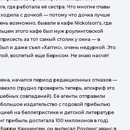
ге, где работала её сестра. Что многие главы
иходила с дочкой — потому что дочка лучше
ень возможно, бывали в кафе Nickolson's, где
льцем этого кафе был муж роулинговской
присесть за тот самый столик у окна — в
был и даже съел «Хаггис», очень недурной. Это
пой, воспетый еще Бернсом. Не знаю насчёт
ончена, начался период редакционных отказов —
овезло (трудно проверить теперь, апокриф это
лшебных совпадений). Её агенты отправили
небольшое издательство с годовой прибылью
цией на беллетристике и детской литературе
нг прибыль достигала 100 миллионов в год).
Барри Каннингем, он выписал Роулинг аванс в