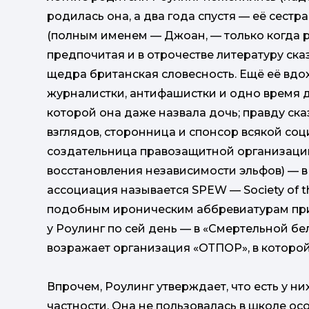
родилась она, а два года спустя — её сестр
(полным именем — Джоан, — только когда руг
предпочитая и в отрочестве литературу ска
щедра британская словесность. Ещё её вд
журналистки, антифашистки и одно время 
которой она даже назвала дочь; правду ска
взглядов, сторонница и спонсор всякой со
создательница правозащитной организаци
восстановления независимости эльфов) — в 
ассоциация называется SPEW — Society of the
подобным ироническим аббревиатурам при
у Роулинг по сей день — в «Смертельной б
возражает организация «ОТПОР», в которой
Впрочем, Роулинг утверждает, что есть у ни
частности. Она не пользовалась в школе ос