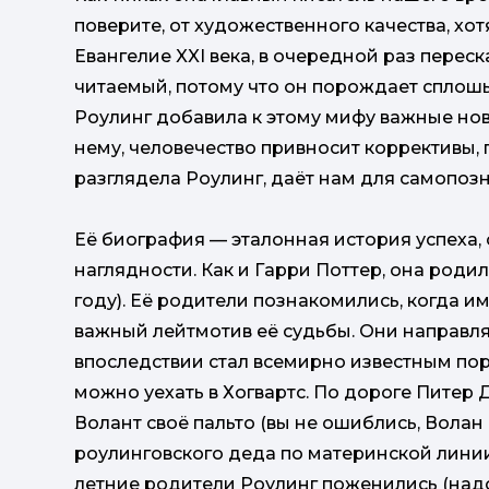
поверите, от художественного качества, хо
Евангелие XXI века, в очередной раз перес
читаемый, потому что он порождает сплошь
Роулинг добавила к этому мифу важные новы
нему, человечество привносит коррективы, п
разглядела Роулинг, даёт нам для самопоз
Её биография — эталонная история успеха, 
наглядности. Как и Гарри Поттер, она родила
году). Её родители познакомились, когда им 
важный лейтмотив её судьбы. Они направлял
впоследствии стал всемирно известным пор
можно уехать в Хогвартс. По дороге Пите
Волант своё пальто (вы не ошиблись, Вола
роулинговского деда по материнской линии,
летние родители Роулинг поженились (надо п