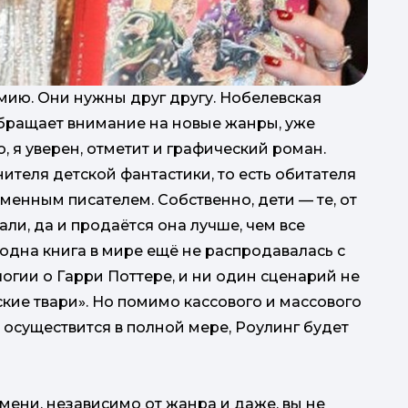
мию. Они нужны друг другу. Нобелевская
бращает внимание на новые жанры, уже
, я уверен, отметит и графический роман.
нителя детской фантастики, то есть обитателя
еменным писателем. Собственно, дети — те, от
али, да и продаётся она лучше, чем все
одна книга в мире ещё не распродавалась с
логии о Гарри Поттере, и ни один сценарий не
кие твари». Но помимо кассового и массового
о осуществится в полной мере, Роулинг будет
т
мени, независимо от жанра и даже, вы не