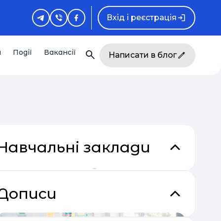
Вхід і реєстрація
и
Події
Вакансії
Написати в блог
Навчальні заклади
Дописи
кладки