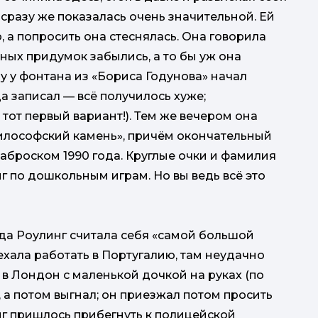
сразу же показалась очень значительной. Ей
о, а попросить она стеснялась. Она говорила
ных придумок забылись, а то бы уж она
у у фонтана из «Бориса Годунова» начал
да записал — всё получилось хуже;
 тот первый вариант!). Тем же вечером она
философский камень», причём окончательный
наброском 1990 года. Круглые очки и фамилия
г по дошкольным играм. Но вы ведь всё это
года Роулинг считала себя «самой большой
уехала работать в Португалию, там неудачно
 в Лондон с маленькой дочкой на руках (по
 а потом выгнал; он приезжал потом просить
г пришлось прибегнуть к полицейской