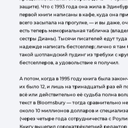
защите). Что с 1993 года она жила в Эдинбур
первой книги написаны в кафе, куда она пр
всего засыпала на прогулке, — и вы даже, оч
есть теперь мемориальная табличка (владе
сестры Дианы). Тысячи писателей едут туда 
надежде написать бестселлер; лично я там 
такой шотландский пудинг из требухи с кру
бестселлеров, а удовольствие я получил.
А потом, когда в 1995 году книга была зак
их было 12, и лишь на тринадцатый раз ей п
всё или действительно её судьба полна во
текст в Bloomsbury — тогда сравнительно 
около 10 миллионов долларов и специализа
(через четыре года сотрудничества с Роули
Книгу выцепил сорокатрёхлетний редактор 