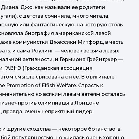
а Диана. Джо, как называли её родители
али), с детства сочиняла, много читала,
зочную или фантастическую, на которую столь
охновляла биография американской левой
даже коммунистки Джессики Митфорд, в честь
зать, и сама Роулинг — человек весьма левых
циальной активности, и Гермиона Грейнджер —
и ГАВНЭ (Гражданская ассоциация
этом смысле срисована с неё. В оригинале
 Promotion of Elfish Welfare. Страсть к
менительно ко всяким левым затеям осталась
елизне» против олимпиады в Лондоне
, правда, очень неприятный лидер.
х и другие сходства — некоторое ботанство, в
обой популярностью, но училась очень хорошо.