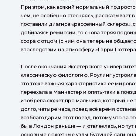
При этом, как всякий нормальный подросток
чём, не особенно стесняясь, рассказывает в
поставили диагноз «рассеянный склероз», с
добиваясь ремиссии, то снова теряя подвиж
ссора с отцом (с ним она теперь не общае
впоследствии на атмосферу «Гарри Поттера»
После окончания Эксетерского университета
классическую филологию, Роулинг устроил
это тоже важная характеристика её миров
переехала в Манчестер и опять-таки в пое
изобрела сюжет про мальчика, который не з
долго, четыре часа, поезд всё время остана
возблагодарим этот поезд, потому что за э
бы в Лондон раньше — и отвлеклась, но тут 
основные сюжетные узлы будущей саги она с