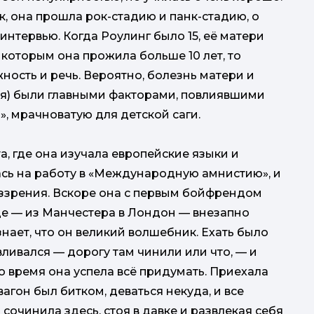
, она прошла рок-стадию и панк-стадию, о
 интервью. Когда Роулинг было 15, её матери
 которым она прожила больше 10 лет, то
ность и речь. Вероятно, болезнь матери и
тся) были главными факторами, повлиявшими
, мрачноватую для детской саги.
, где она изучала европейские языки и
ась на работу в «Международную амнистию», и
оззрения. Вскоре она с первым бойфрендом
зде — из Манчестера в Лондон — внезапно
нает, что он великий волшебник. Ехать было
вливался — дорогу там чинили или что, — и
то время она успела всё придумать. Приехала
вагон был битком, деваться некуда, и все
очинила здесь, стоя в давке и развлекая себя