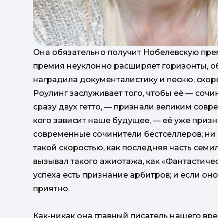
Она обязательно получит Нобелевскую пре
премия неуклонно расширяет горизонты, о
наградила документалистику и песню, скоро
Роулинг заслуживает того, чтобы её — сочи
сразу двух гетто, — признали великим совр
кого зависит наше будущее, — её уже призн
современные сочинители бестселлеров; ни 
такой скоростью, как последняя часть семи
вызывал такого ажиотажа, как «Фантастичес
успеха есть признание арбитров; и если он
приятно.
Как-никак она главный писатель нашего вре