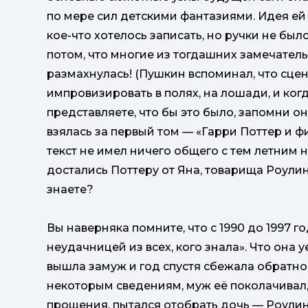
по мере сил детскими фантазиями. Идея ей 
кое-что хотелось записать, но ручки не был
потом, что многие из тогдашних замечатель
размахнулась! (Пушкин вспоминал, что сцен
импровизировать в полях, на лошади, и ког
представляете, что бы это было, запомни он
взялась за первый том — «Гарри Поттер и 
текст не имел ничего общего с тем летним 
достались Поттеру от Яна, товарища Роулин
знаете?
Вы наверняка помните, что с 1990 до 1997 
неудачницей из всех, кого знала». Что она 
вышла замуж и год спустя сбежала обратно
некоторым сведениям, муж её поколачивал,
прощения, пытался отобрать дочь — Роулин