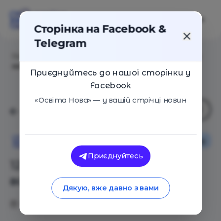
Сторінка на Facebook &
Telegram
Головна
/
Статті
/
12 необычных библиотек со всего
мира
Приєднуйтесь до нашої сторінки у
Facebook
«Освіта Нова» — у вашій стрічці новин
Іноземний досвід
Освіта Нова
Приєднуйтесь
12 необычных библиотек со
всего мира
Дякую, вже давно з вами
30.04.2019
5102
0