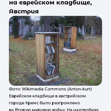
на еврейском кладбище,
Австрия
Фото: Wikimedia Commons (Anton-kurt)
Еврейское кладбище в австрийском
городе Кремс было разгромлено
во Вторую мировую войну. На надгробиях