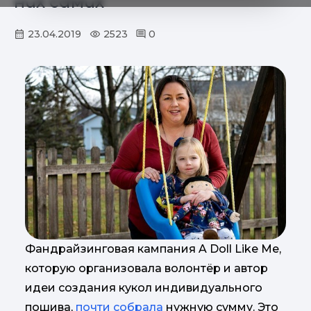
них самих
23.04.2019
2523
0
Фандрайзинговая кампания A Doll Like Me,
которую организовала волонтёр и автор
идеи создания кукол индивидуального
пошива,
почти собрала
нужную сумму. Это