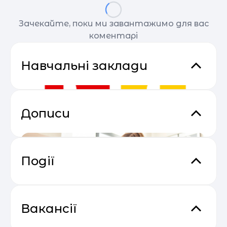
Зачекайте, поки ми завантажимо для вас
коментарі
Навчальні заклади
Дописи
Події
Сезон прибуткових розсилок 2025
04.05
— 2026
Вакансії
Ліко-школа