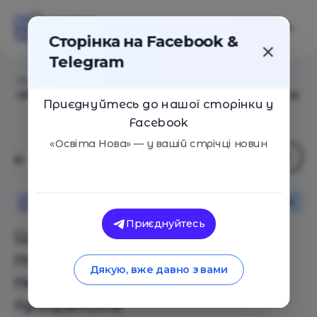
Сторінка на Facebook &
Telegram
Головна
/
Статті
/
Штраф від 5100 грн. за погрозу,
образу та переслідування педагогічних працівників
Приєднуйтесь до нашої сторінки у
Facebook
«Освіта Нова» — у вашій стрічці новин
Освіта в Україні
Освіта Нова
Приєднуйтесь
Штраф від 5100 грн. за
погрозу, образу та
Дякую, вже давно з вами
переслідування педагогічних
працівників