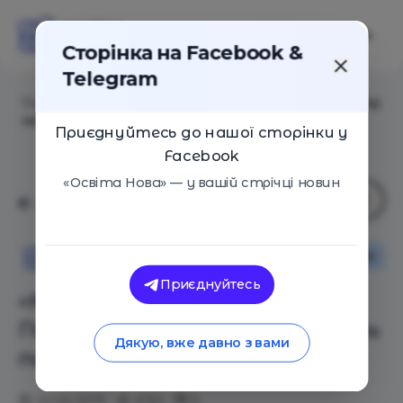
Сторінка на Facebook &
Telegram
Головна
/
Статті
/
«Кем ты хочешь быть?», или Почему
не следует задавать подросткам этот вопрос
Приєднуйтесь до нашої сторінки у
Facebook
«Освіта Нова» — у вашій стрічці новин
Сім'я
Освіта Нова
Приєднуйтесь
«Кем ты хочешь быть?», или
Почему не следует задавать
Дякую, вже давно з вами
подросткам этот вопрос
22.04.2019
2192
0