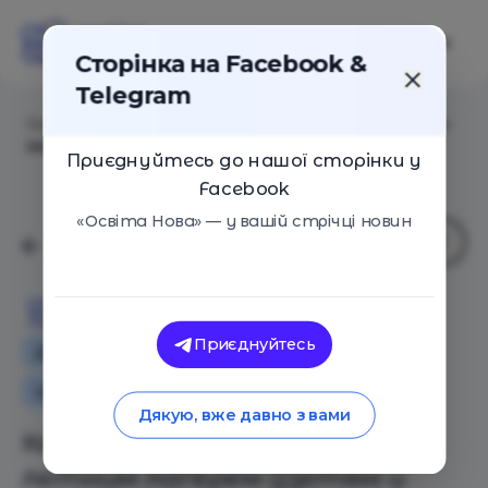
Сторінка на Facebook &
Telegram
Головна
/
Статті
/
Как побороть страх перед летним
лагерем (Детям и родителям)
Приєднуйтесь до нашої сторінки у
Facebook
«Освіта Нова» — у вашій стрічці новин
Освіта Нова
Приєднуйтесь
Додаткова освіта для дітей
Центри розвитку дітей
Дякую, вже давно з вами
Как побороть страх перед
летним лагерем (Детям и